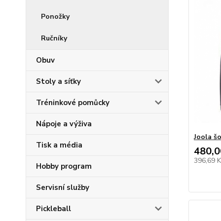
Ponožky
Ručníky
Obuv
Stoly a síťky
Tréninkové pomůcky
Nápoje a výživa
Joola š
Tisk a média
480,0
396,69 
Hobby program
Servisní služby
Pickleball