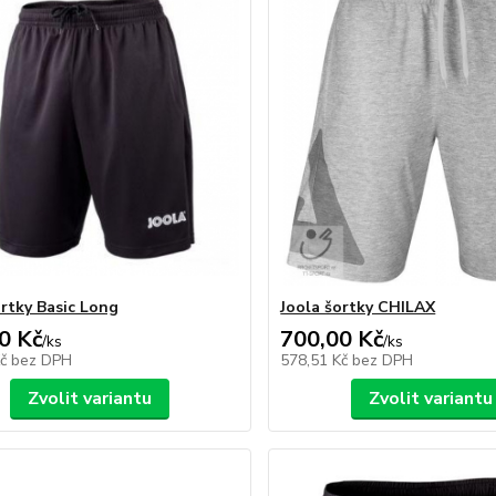
ortky Basic Long
Joola šortky CHILAX
0 Kč
700,00 Kč
/
ks
/
ks
Kč
bez DPH
578,51 Kč
bez DPH
Zvolit variantu
Zvolit variantu