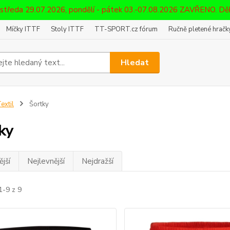
 středa 29.07.2026, pondělí - pátek 03.-07.08.2026 ZAVŘENO. D
Míčky ITTF
Stoly ITTF
TT-SPORT.cz fórum
Ručně pletené hračky
Hledat
extil
Šortky
ky
jší
Nejlevnější
Nejdražší
1-9 z 9