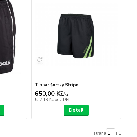
Tibhar šortky Stripe
650,00 Kč
/
ks
537,19 Kč
bez DPH
Detail
strana
z 1