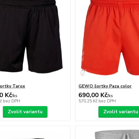
ortky Tarox
GEWO šortky Paza color
0 Kč
690,00 Kč
/
ks
/
ks
Kč
bez DPH
570,25 Kč
bez DPH
Zvolit variantu
Zvolit variantu