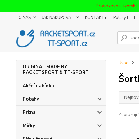
Provozovna Jizerská
O NÁS
JAK NAKUPOVAT
KONTAKTY
Potahy ITTF
Úvod
T
ORIGINAL MADE BY
RACKETSPORT & TT-SPORT
Šort
Akční nabídka
Nejnově
Potahy
Prkna
Zobrazuji 
Míčky