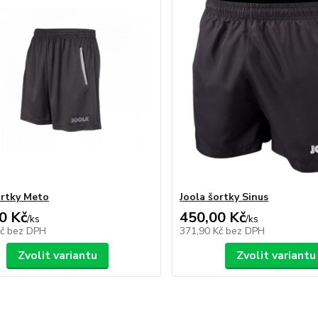
ortky Meto
Joola šortky Sinus
0 Kč
450,00 Kč
/
ks
/
ks
Kč
bez DPH
371,90 Kč
bez DPH
Zvolit variantu
Zvolit variantu