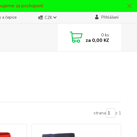
ěkujeme za pochopení
 a čepice
Přihlášení
CZK
0
ks
za
0,00 Kč
strana
z 1