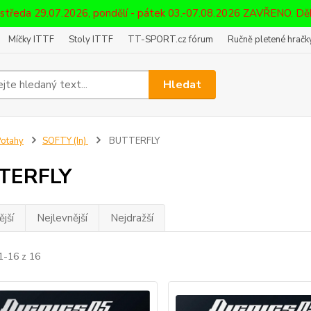
 středa 29.07.2026, pondělí - pátek 03.-07.08.2026 ZAVŘENO. D
Míčky ITTF
Stoly ITTF
TT-SPORT.cz fórum
Ručně pletené hračky
Hledat
otahy
SOFTY (In)
BUTTERFLY
TERFLY
jší
Nejlevnější
Nejdražší
1-16 z 16