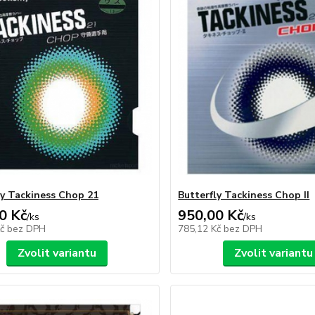
ly Tackiness Chop 21
Butterfly Tackiness Chop II
0 Kč
950,00 Kč
/
ks
/
ks
Kč
bez DPH
785,12 Kč
bez DPH
Zvolit variantu
Zvolit variantu