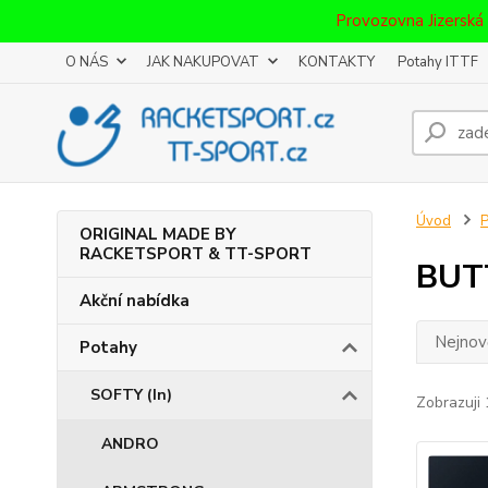
Provozovna Jizerská
O NÁS
JAK NAKUPOVAT
KONTAKTY
Potahy ITTF
Úvod
P
ORIGINAL MADE BY
RACKETSPORT & TT-SPORT
BUT
Akční nabídka
Nejnově
Potahy
SOFTY (In)
Zobrazuji 
ANDRO