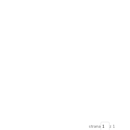
strana
z 1