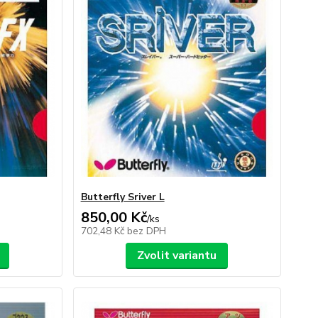
Butterfly Sriver L
850,00 Kč
/
ks
702,48 Kč
bez DPH
Zvolit variantu