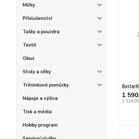
Míčky
Příslušenství
Tašky a pouzdra
Textil
Obuv
Stoly a síťky
Tréninkové pomůcky
Butterf
1 590
Nápoje a výživa
1 314,0
Tisk a média
Hobby program
Servisní služby