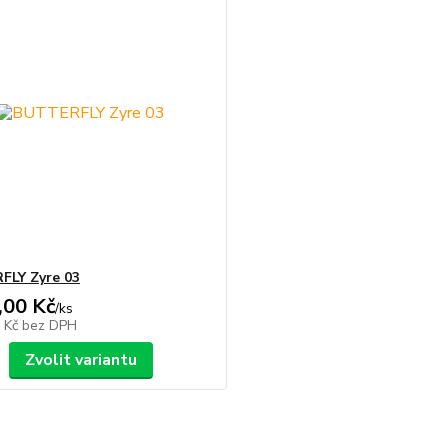
FLY Zyre 03
,00 Kč
/
ks
1 Kč
bez DPH
Zvolit variantu