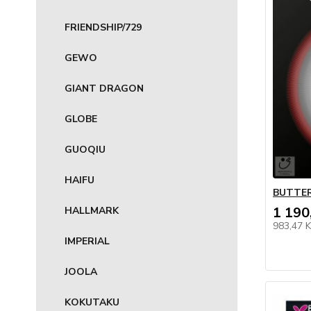
FRIENDSHIP/729
GEWO
GIANT DRAGON
GLOBE
GUOQIU
HAIFU
BUTTER
1 190
HALLMARK
983,47 
IMPERIAL
JOOLA
KOKUTAKU