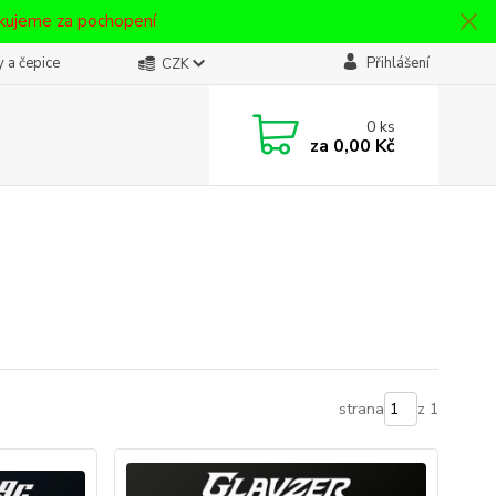
ěkujeme za pochopení
 a čepice
Přihlášení
CZK
0
ks
za
0,00 Kč
strana
z 1