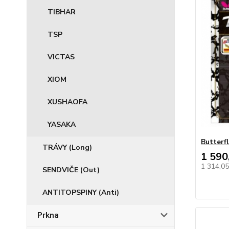
TIBHAR
TSP
VICTAS
XIOM
XUSHAOFA
YASAKA
Butterf
TRÁVY (Long)
1 590
1 314,0
SENDVIČE (Out)
ANTITOPSPINY (Anti)
Prkna