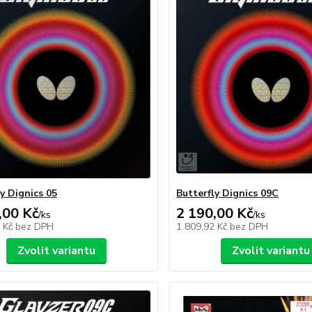
y Dignics 05
Butterfly Dignics 09C
,00 Kč
2 190,00 Kč
/
ks
/
ks
2 Kč
bez DPH
1 809,92 Kč
bez DPH
Zvolit variantu
Zvolit variantu