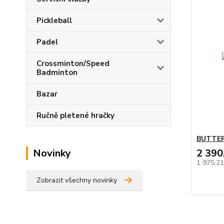
Pickleball
Padel
Crossminton/Speed
Badminton
Bazar
Ručně pletené hračky
BUTTER
Novinky
2 390
1 975,2
Zobrazit všechny novinky