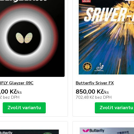
FLY Glayzer 09C
Butterfly Sriver FX
,00 Kč
850,00 Kč
/
ks
/
ks
Kč
bez DPH
702,48 Kč
bez DPH
Zvolit variantu
Zvolit variantu