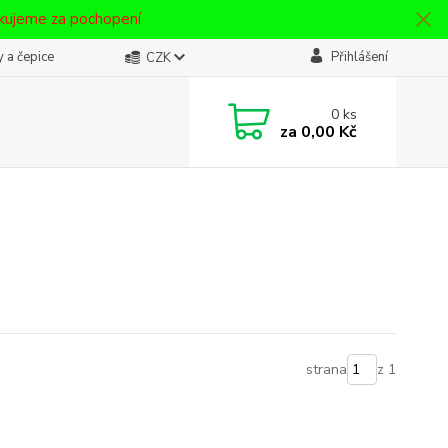
ěkujeme za pochopení
 a čepice
Přihlášení
CZK
0
ks
za
0,00 Kč
strana
z 1