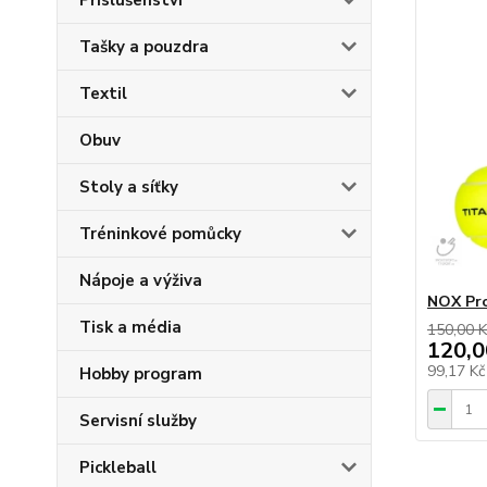
Příslušenství
Tašky a pouzdra
Textil
Obuv
Stoly a síťky
Tréninkové pomůcky
Nápoje a výživa
NOX Pro
Tisk a média
150,00 K
120,0
99,17 K
Hobby program
Servisní služby
Pickleball