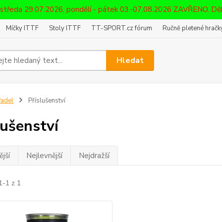
 středa 29.07.2026, pondělí - pátek 03.-07.08.2026 ZAVŘENO. D
Míčky ITTF
Stoly ITTF
TT-SPORT.cz fórum
Ručně pletené hračky
Hledat
adel
Příslušenství
lušenství
jší
Nejlevnější
Nejdražší
1-1 z 1