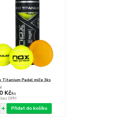
 Titanium Padel míče 3ks
č
0 Kč
/
ks
č
bez DPH
Přidat do košíku