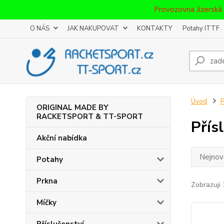
Provozovna Jizerská
O NÁS
JAK NAKUPOVAT
KONTAKTY
Potahy ITTF
Úvod
P
ORIGINAL MADE BY
RACKETSPORT & TT-SPORT
Přís
Akční nabídka
Nejnově
Potahy
Prkna
Zobrazuji 
Míčky