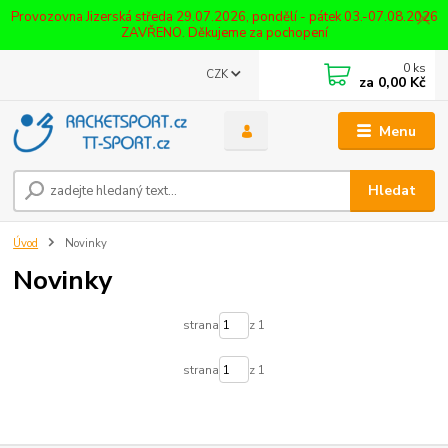
Provozovna Jizerská středa 29.07.2026, pondělí - pátek 03.-07.08.2026
ZAVŘENO. Děkujeme za pochopení
0
ks
CZK
za
0,00 Kč
Menu
Hledat
Úvod
Novinky
Novinky
strana
z 1
strana
z 1