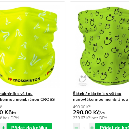
nákrčník s všitou
Šátek / nákrčník s všitou
ákennou membránou CROSS
nanovlákennou membránou
č
490,00 Kč
0 Kč
290,00 Kč
/
ks
/
ks
Kč
bez DPH
239,67 Kč
bez DPH
Přidat do košíku
Přidat do ko