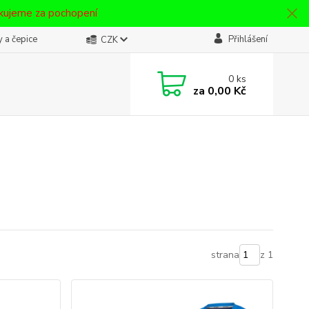
ěkujeme za pochopení
 a čepice
Přihlášení
CZK
0
ks
za
0,00 Kč
strana
z 1