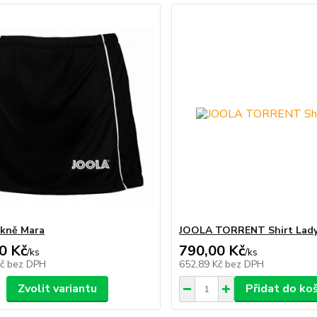
ukně Mara
JOOLA TORRENT Shirt Lad
0 Kč
790,00 Kč
/
ks
/
ks
Kč
bez DPH
652,89 Kč
bez DPH
Zvolit variantu
Přidat do ko