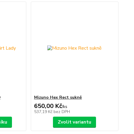
y
Mizuno Hex Rect sukně
650,00 Kč
/
ks
537,19 Kč
bez DPH
šíku
Zvolit variantu