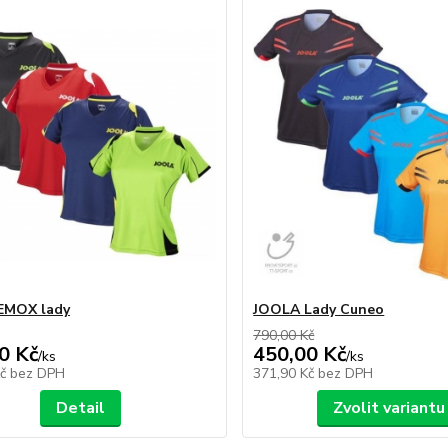
EMOX lady
JOOLA Lady Cuneo
790,00 Kč
0 Kč
450,00 Kč
/
ks
/
ks
Kč
bez DPH
371,90 Kč
bez DPH
Detail
Zvolit variantu