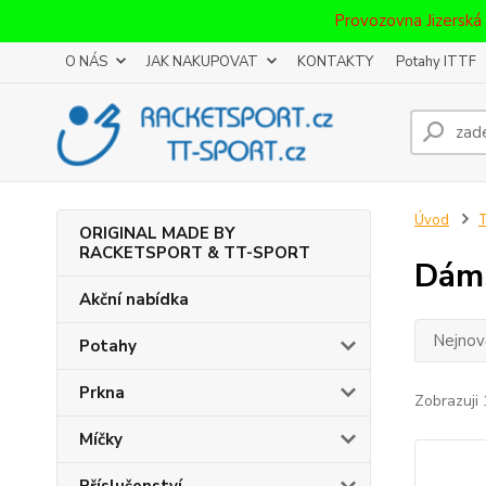
Provozovna Jizerská
O NÁS
JAK NAKUPOVAT
KONTAKTY
Potahy ITTF
Úvod
T
ORIGINAL MADE BY
RACKETSPORT & TT-SPORT
Dáms
Akční nabídka
Nejnově
Potahy
Prkna
Zobrazuji 
Míčky