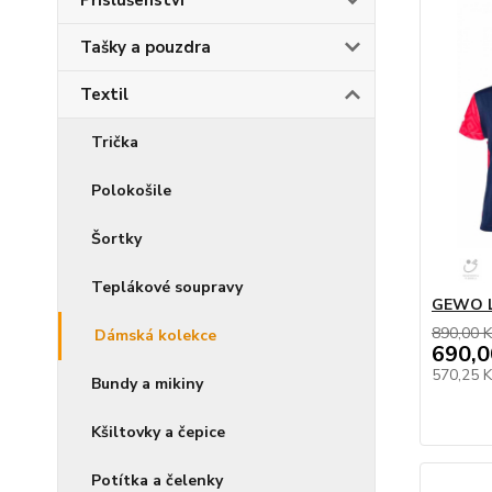
Příslušenství
Tašky a pouzdra
Textil
Trička
Polokošile
Šortky
Teplákové soupravy
GEWO L
890,00 K
Dámská kolekce
690,0
570,25 
Bundy a mikiny
Kšiltovky a čepice
Potítka a čelenky