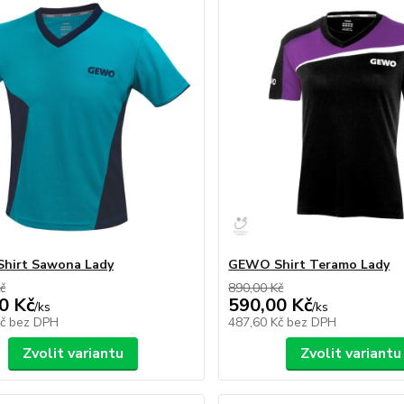
hirt Sawona Lady
GEWO Shirt Teramo Lady
č
890,00 Kč
0 Kč
590,00 Kč
/
ks
/
ks
Kč
bez DPH
487,60 Kč
bez DPH
Zvolit variantu
Zvolit variantu