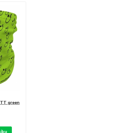
 TT green
šíku