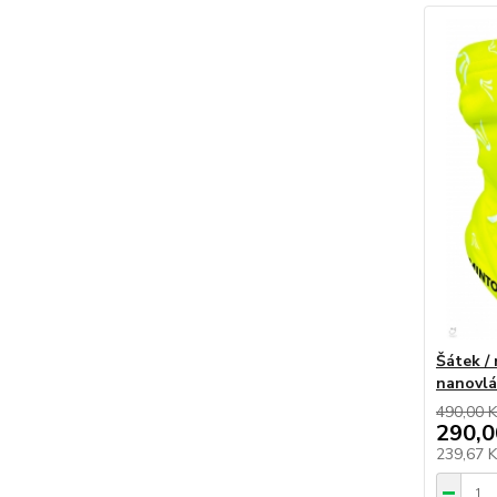
Šátek / 
nanovl
490,00 K
290,0
239,67 