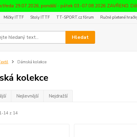
 středa 29.07.2026, pondělí - pátek 03.-07.08.2026 ZAVŘENO. D
Míčky ITTF
Stoly ITTF
TT-SPORT.cz fórum
Ručně pletené hračky
Hledat
extil
Dámská kolekce
ká kolekce
jší
Nejlevnější
Nejdražší
1-14 z 14