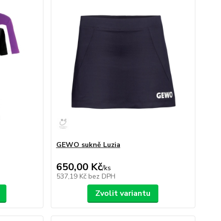
GEWO sukně Luzia
650,00 Kč
/
ks
537,19 Kč
bez DPH
Zvolit variantu