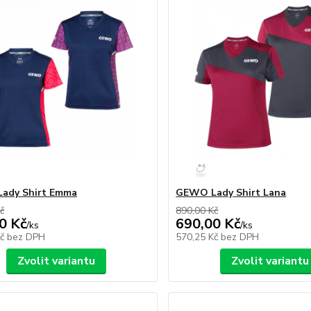
ady Shirt Emma
GEWO Lady Shirt Lana
č
890,00 Kč
0 Kč
690,00 Kč
/
ks
/
ks
Kč
bez DPH
570,25 Kč
bez DPH
Zvolit variantu
Zvolit variantu