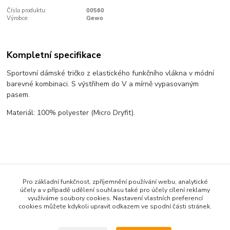
Číslo produktu:
00560
Výrobce:
Gewo
Kompletní specifikace
Sportovní dámské tričko z elastického funkčního vlákna v módní
barevné kombinaci. S výstřihem do V a mírně vypasovaným
pasem.
Materiál: 100% polyester (Micro Dryfit).
Zboží zařazeno v kategoriích
Pro základní funkčnost, zpříjemnění používání webu, analytické
Textil
účely a v případě udělení souhlasu také pro účely cílení reklamy
využíváme soubory cookies. Nastavení vlastních preferencí
Dámská kolekce
cookies můžete kdykoli upravit odkazem ve spodní části stránek.