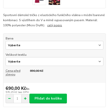
Sportovní dámské tričko z elastického funkčního vlákna v módní barevné
kombinaci. S výstřihem do V a mírně vypasovaným pasem. Materiál:
100% polyester (Micro Dryfit).
celý popis
Barva
Velikost textilu
Cena před
890,00 Kč
slevou
690,00 Kč
/
ks
570,25 Kč
bez DPH
Přidat do košíku