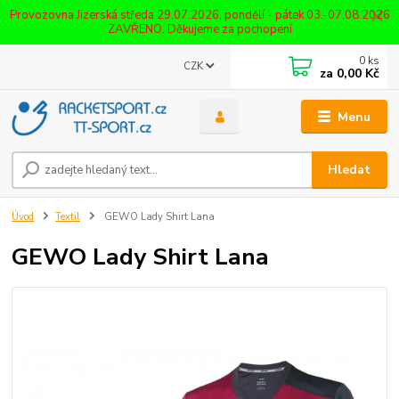
Provozovna Jizerská středa 29.07.2026, pondělí - pátek 03.-07.08.2026
ZAVŘENO. Děkujeme za pochopení
0
ks
CZK
za
0,00 Kč
Menu
Hledat
Úvod
Textil
GEWO Lady Shirt Lana
GEWO Lady Shirt Lana