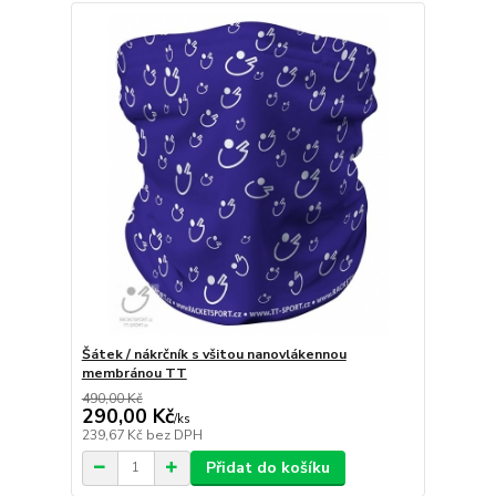
Šátek / nákrčník s všitou nanovlákennou
membránou TT
490,00 Kč
290,00 Kč
/
ks
239,67 Kč
bez DPH
Přidat do košíku