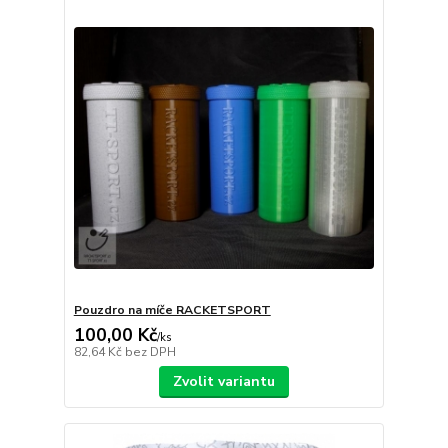
Pouzdro na míče RACKETSPORT
100,00 Kč
/
ks
82,64 Kč
bez DPH
Zvolit variantu