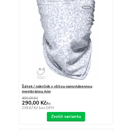
Šátek / nákrčník s všitou nanovlákennou
membránou Ann
490,00 Kč
290,00 Kč
/
ks
239,67 Kč
bez DPH
Zvolit variantu