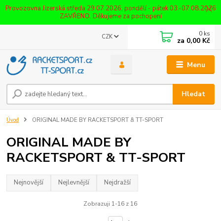
Provozovna Jizerská středa 29.07.2026, pondělí - pátek 03.-07.08.2026
ZAVŘENO. Děkujeme za pochopení
0
ks
CZK
za
0,00 Kč
Menu
Hledat
Úvod
ORIGINAL MADE BY RACKETSPORT & TT-SPORT
ORIGINAL MADE BY
RACKETSPORT & TT-SPORT
Nejnovější
Nejlevnější
Nejdražší
Zobrazuji 1-16 z 16