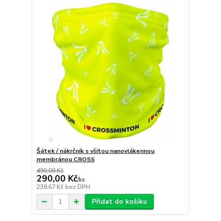
Šátek / nákrčník s všitou nanovlákennou
membránou CROSS
490,00 Kč
290,00 Kč
/
ks
239,67 Kč
bez DPH
Přidat do košíku