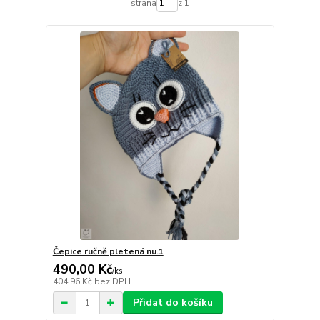
strana
z 1
Čepice ručně pletená nu.1
490,00 Kč
/
ks
404,96 Kč
bez DPH
Přidat do košíku