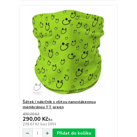
Šátek / nákrčník s všitou nanovlákennou
membránou TT green
490,00 Kč
290,00 Kč
/
ks
239,67 Kč
bez DPH
Přidat do košíku