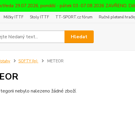
 středa 29.07.2026, pondělí - pátek 03.-07.08.2026 ZAVŘENO. D
Míčky ITTF
Stoly ITTF
TT-SPORT.cz fórum
Ručně pletené hračky
Hledat
otahy
SOFTY (In)
METEOR
EOR
tegorii nebylo nalezeno žádné zboží.