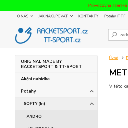
Provozovna Jizerská
O NÁS
JAK NAKUPOVAT
KONTAKTY
Potahy ITTF
Úvod
P
ORIGINAL MADE BY
RACKETSPORT & TT-SPORT
MET
Akční nabídka
V této ka
Potahy
SOFTY (In)
ANDRO