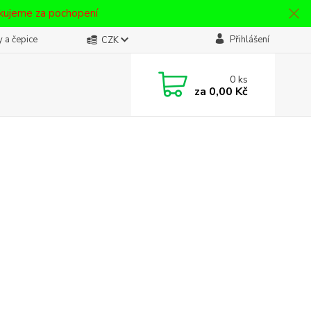
ěkujeme za pochopení
 a čepice
Přihlášení
CZK
0
ks
za
0,00 Kč