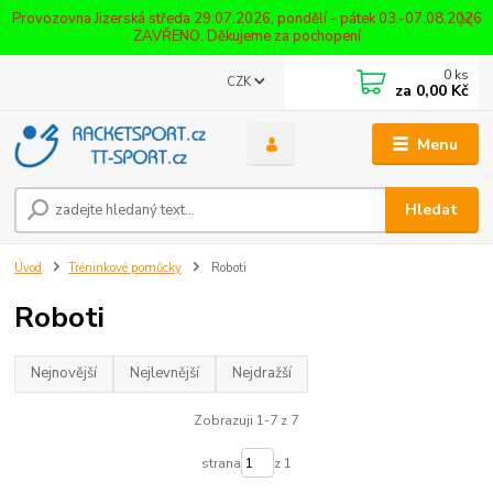
Provozovna Jizerská středa 29.07.2026, pondělí - pátek 03.-07.08.2026
ZAVŘENO. Děkujeme za pochopení
0
ks
CZK
za
0,00 Kč
Menu
Hledat
Úvod
Tréninkové pomůcky
Roboti
Roboti
Nejnovější
Nejlevnější
Nejdražší
Zobrazuji 1-7 z 7
strana
z 1