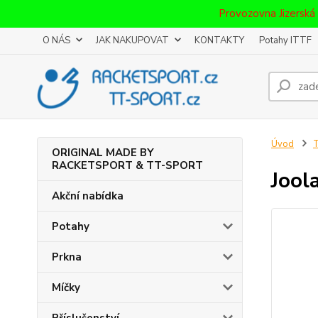
Provozovna Jizerská
O NÁS
JAK NAKUPOVAT
KONTAKTY
Potahy ITTF
Úvod
T
ORIGINAL MADE BY
RACKETSPORT & TT-SPORT
Jool
Akční nabídka
Potahy
Prkna
Míčky