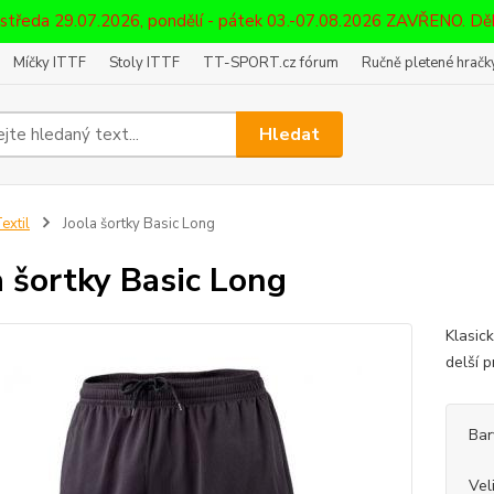
 středa 29.07.2026, pondělí - pátek 03.-07.08.2026 ZAVŘENO. D
Míčky ITTF
Stoly ITTF
TT-SPORT.cz fórum
Ručně pletené hračky
Hledat
extil
Joola šortky Basic Long
a šortky Basic Long
Klasick
delší 
Bar
Vel