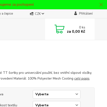
ěkujeme za pochopení
 a čepice
Přihlášení
CZK
0
ks
za
0,00 Kč
é TT šortky pro univerzální použití, bez vnitřní slipové vložky,
provedení Materiál: 100% Polyester Mesh Cooling
celý popis
va
ikost textilu