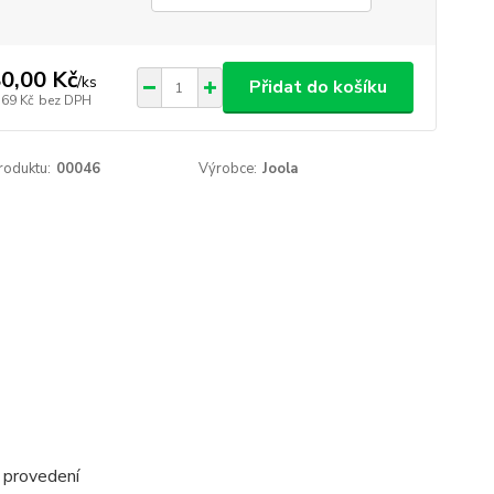
0,00 Kč
/
ks
Přidat do košíku
,69 Kč
bez DPH
roduktu:
00046
Výrobce:
Joola
í provedení