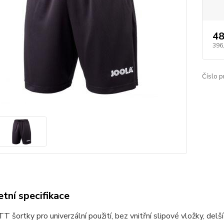
48
396
Číslo p
tní specifikace
TT šortky pro univerzální použití, bez vnitřní slipové vložky, delš