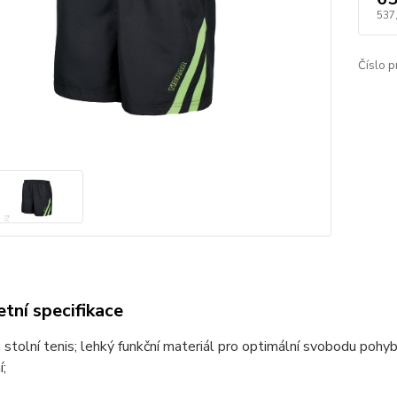
537
Číslo p
tní specifikace
 stolní tenis; lehký funkční materiál pro optimální svobodu pohy
í;