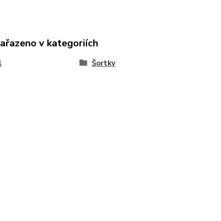
zařazeno v kategoriích
l
Šortky