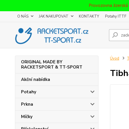
Provozovna Jizerská
O NÁS
JAK NAKUPOVAT
KONTAKTY
Potahy ITTF
Úvod
T
ORIGINAL MADE BY
RACKETSPORT & TT-SPORT
Tibh
Akční nabídka
Potahy
Prkna
Míčky