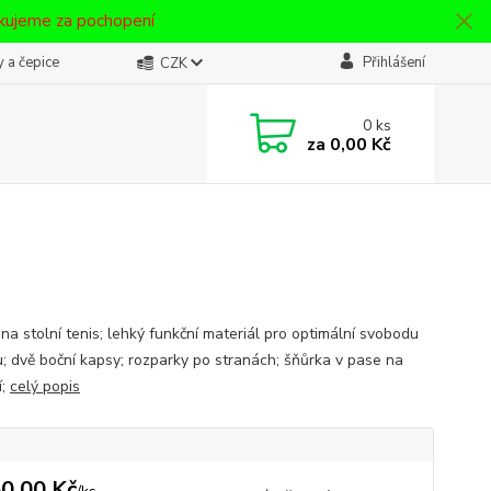
ěkujeme za pochopení
 a čepice
Přihlášení
CZK
0
ks
za
0,00 Kč
na stolní tenis; lehký funkční materiál pro optimální svobodu
; dvě boční kapsy; rozparky po stranách; šňůrka v pase na
í;
celý popis
0,00 Kč