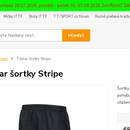
 středa 29.07.2026, pondělí - pátek 03.-07.08.2026 ZAVŘENO. D
Míčky ITTF
Stoly ITTF
TT-SPORT.cz fórum
Ručně pletené hračky
Hledat
extil
Tibhar šortky Stripe
ar šortky Stripe
Šortky 
pohybu
utažen
65