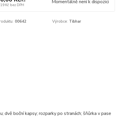
/
ks
Momentálně není k dispozici
,19 Kč
bez DPH
roduktu:
00642
Výrobce:
Tibhar
bu; dvě boční kapsy; rozparky po stranách; šňůrka v pase