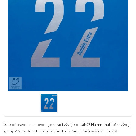
Jste připraveni na novou generaci vývoje potahů? Na mnohaletém vývoji
gumy V > 22 Double Extra se podílela řada hráčů světové úrovně,