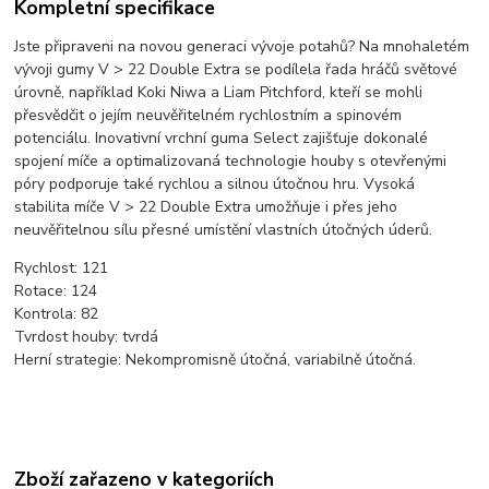
Kompletní specifikace
Jste připraveni na novou generaci vývoje potahů? Na mnohaletém
vývoji gumy V > 22 Double Extra se podílela řada hráčů světové
úrovně, například Koki Niwa a Liam Pitchford, kteří se mohli
přesvědčit o jejím neuvěřitelném rychlostním a spinovém
potenciálu. Inovativní vrchní guma Select zajišťuje dokonalé
spojení míče a optimalizovaná technologie houby s otevřenými
póry podporuje také rychlou a silnou útočnou hru. Vysoká
stabilita míče V > 22 Double Extra umožňuje i přes jeho
neuvěřitelnou sílu přesné umístění vlastních útočných úderů.
Rychlost: 121
Rotace: 124
Kontrola: 82
Tvrdost houby: tvrdá
Herní strategie: Nekompromisně útočná, variabilně útočná.
Zboží zařazeno v kategoriích