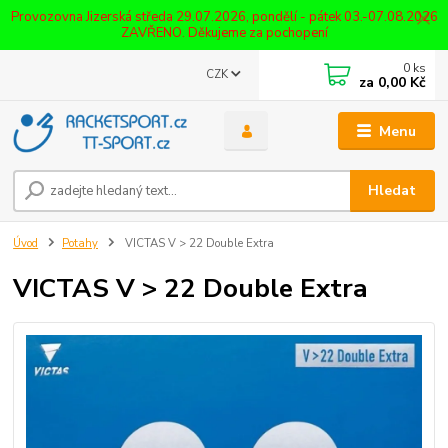
Provozovna Jizerská středa 29.07.2026, pondělí - pátek 03.-07.08.2026
ZAVŘENO. Děkujeme za pochopení
0
ks
CZK
za
0,00 Kč
Menu
Hledat
Úvod
Potahy
VICTAS V > 22 Double Extra
VICTAS V > 22 Double Extra