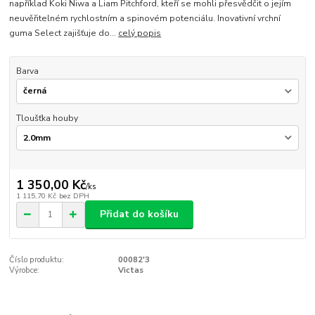
například Koki Niwa a Liam Pitchford, kteří se mohli přesvědčit o jejím
neuvěřitelném rychlostním a spinovém potenciálu. Inovativní vrchní
guma Select zajišťuje do...
celý popis
Barva
Tloušťka houby
1 350,00 Kč
/
ks
1 115,70 Kč
bez DPH
Přidat do košíku
Číslo produktu:
00082'3
Výrobce:
Victas