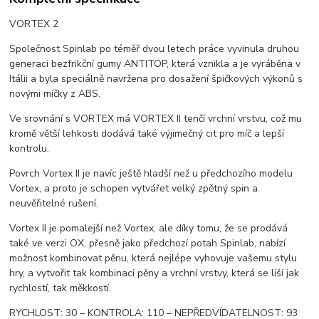
VORTEX 2
Společnost Spinlab po téměř dvou letech práce vyvinula druhou
generaci bezfrikční gumy ANTITOP, která vznikla a je vyráběna v
Itálii a byla speciálně navržena pro dosažení špičkových výkonů s
novými míčky z ABS.
Ve srovnání s VORTEX má VORTEX II tenčí vrchní vrstvu, což mu
kromě větší lehkosti dodává také výjimečný cit pro míč a lepší
kontrolu.
Povrch Vortex II je navíc ještě hladší než u předchozího modelu
Vortex, a proto je schopen vytvářet velký zpětný spin a
neuvěřitelné rušení.
Vortex II je pomalejší než Vortex, ale díky tomu, že se prodává
také ve verzi OX, přesně jako předchozí potah Spinlab, nabízí
možnost kombinovat pěnu, která nejlépe vyhovuje vašemu stylu
hry, a vytvořit tak kombinaci pěny a vrchní vrstvy, která se liší jak
rychlostí, tak měkkostí.
RYCHLOST: 30 – KONTROLA: 110 – NEPŘEDVÍDATELNOST: 93