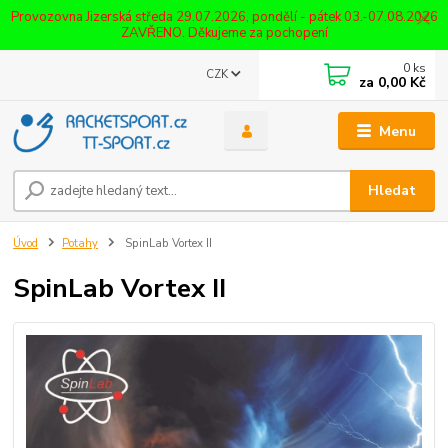
Provozovna Jizerská středa 29.07.2026, pondělí - pátek 03.-07.08.2026
ZAVŘENO. Děkujeme za pochopení
0
ks
CZK
za
0,00 Kč
Menu
Hledat
Úvod
Potahy
SpinLab Vortex II
SpinLab Vortex II