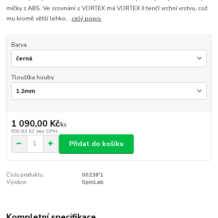
míčky z ABS. Ve srovnání s VORTEX má VORTEX II tenčí vrchní vrstvu, což
mu kromě větší lehko...
celý popis
Barva
Tloušťka houby
1 090,00 Kč
/
ks
900,83 Kč
bez DPH
Přidat do košíku
Číslo produktu:
00238'1
Výrobce:
SpinLab
Kompletní specifikace