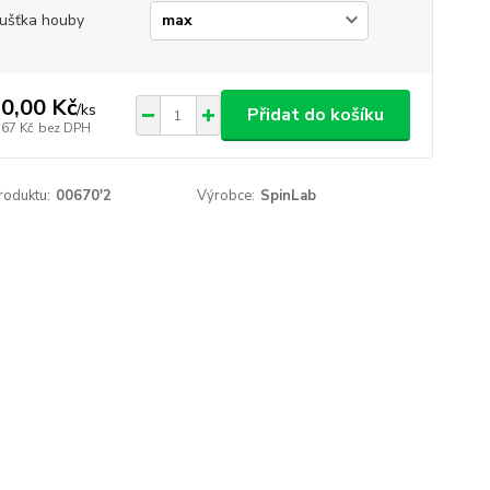
ušťka houby
0,00 Kč
/
ks
Přidat do košíku
,67 Kč
bez DPH
roduktu:
00670'2
Výrobce:
SpinLab