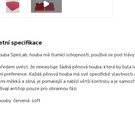
tní specifikace
ouba SpinLab, houba má tlumící schopnosti, používá se pod tráv
edem uvést, že neexistuje žádná pěnová houba, která by byla le
ní preference. Každá pěnová houba má své specifické vlastnosti a
mi měkká a silná, je pomalejší a nabízí větší kontrolu a je samozř
žívají antitop pouze pro obrannou fázi.
ouby: červená: soft