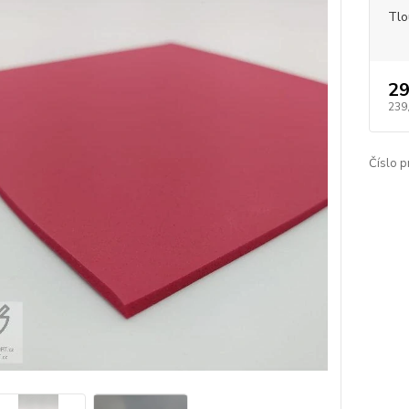
Tlo
29
239
Číslo p