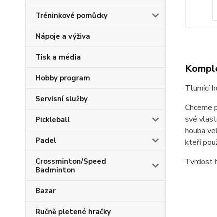
Tréninkové pomůcky
Nápoje a výživa
Tisk a média
Komple
Hobby program
Tlumící h
Servisní služby
Chceme př
své vlast
Pickleball
houba vel
Padel
kteří pou
Crossminton/Speed
Tvrdost h
Badminton
Bazar
Ručně pletené hračky