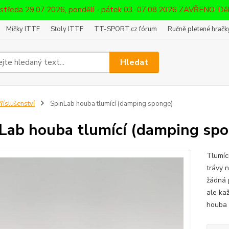
 středa 29.07.2026, pondělí - pátek 03.-07.08.2026 ZAVŘENO. D
Míčky ITTF
Stoly ITTF
TT-SPORT.cz fórum
Ručně pletené hračky
Hledat
říslušenství
SpinLab houba tlumící (damping sponge)
Lab houba tlumící (damping sp
Tlumíc
trávy 
žádná 
ale ka
houba 