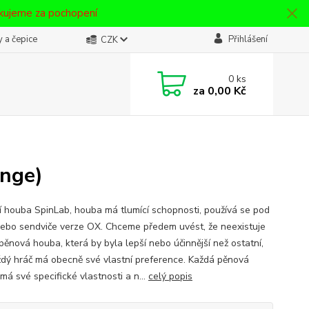
ěkujeme za pochopení
 a čepice
Přihlášení
CZK
0
ks
za
0,00 Kč
onge)
í houba SpinLab, houba má tlumící schopnosti, používá se pod
nebo sendviče verze OX. Chceme předem uvést, že neexistuje
pěnová houba, která by byla lepší nebo účinnější než ostatní,
ždý hráč má obecně své vlastní preference. Každá pěnová
má své specifické vlastnosti a n...
celý popis