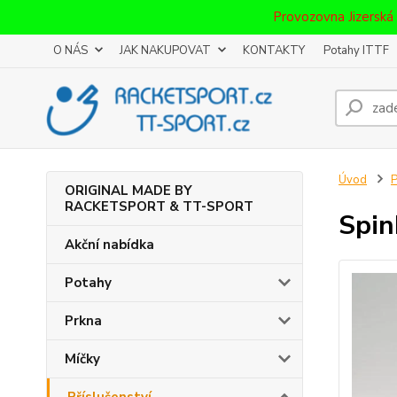
Provozovna Jizerská
O NÁS
JAK NAKUPOVAT
KONTAKTY
Potahy ITTF
Úvod
P
ORIGINAL MADE BY
RACKETSPORT & TT-SPORT
Spin
Akční nabídka
Potahy
Prkna
Míčky