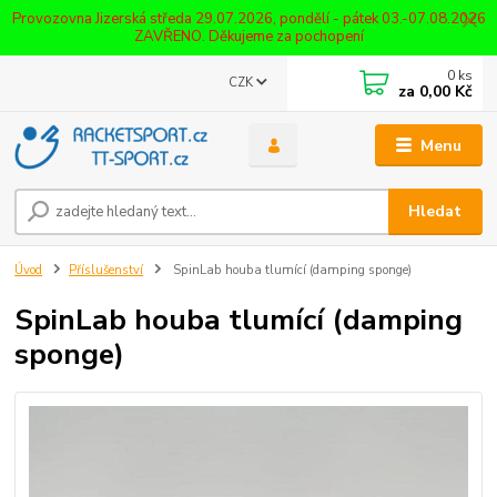
Provozovna Jizerská středa 29.07.2026, pondělí - pátek 03.-07.08.2026
ZAVŘENO. Děkujeme za pochopení
0
ks
CZK
za
0,00 Kč
Menu
Hledat
Úvod
Příslušenství
SpinLab houba tlumící (damping sponge)
SpinLab houba tlumící (damping
sponge)