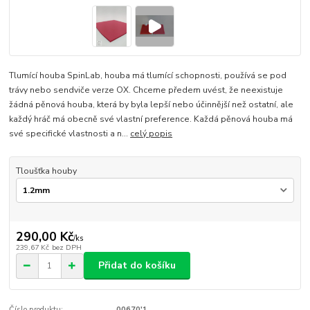
Tlumící houba SpinLab, houba má tlumící schopnosti, používá se pod
trávy nebo sendviče verze OX. Chceme předem uvést, že neexistuje
žádná pěnová houba, která by byla lepší nebo účinnější než ostatní, ale
každý hráč má obecně své vlastní preference. Každá pěnová houba má
své specifické vlastnosti a n...
celý popis
Tloušťka houby
290,00 Kč
/
ks
239,67 Kč
bez DPH
Přidat do košíku
Číslo produktu:
00670'1