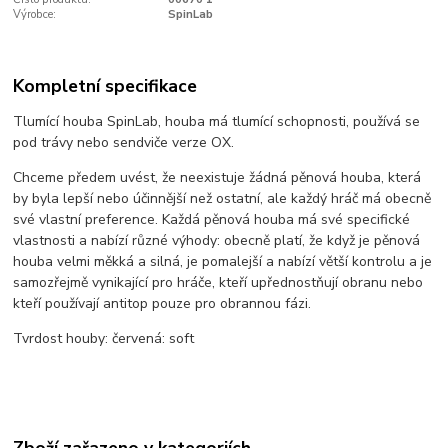
Výrobce:
SpinLab
Kompletní specifikace
Tlumící houba SpinLab, houba má tlumící schopnosti, používá se
pod trávy nebo sendviče verze OX.
Chceme předem uvést, že neexistuje žádná pěnová houba, která
by byla lepší nebo účinnější než ostatní, ale každý hráč má obecně
své vlastní preference. Každá pěnová houba má své specifické
vlastnosti a nabízí různé výhody: obecně platí, že když je pěnová
houba velmi měkká a silná, je pomalejší a nabízí větší kontrolu a je
samozřejmě vynikající pro hráče, kteří upřednostňují obranu nebo
kteří používají antitop pouze pro obrannou fázi.
Tvrdost houby: červená: soft
Zboží zařazeno v kategoriích