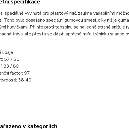
tní specifikace
a, speciálně vyvinutá pro plastový míč, zaujme variabilními možno
ře. Toho bylo dosaženo speciální gumovou směsí, díky níž je gum
mi hlavičkami. Při hře proti topspinu se na jedné straně snižuje r
nadná tráva, ale přesto se dá při správné míře tréninku snadno o
é údaje
t: 57 / 61
í: 83 / 80
enční faktor: 97
tvrdosti: 38-40
zařazeno v kategoriích