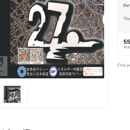
Bar
Tlo
55
454
Číslo p