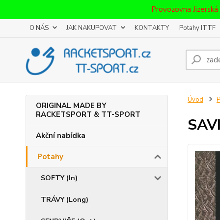
Provozovna Jizerská
O NÁS
JAK NAKUPOVAT
KONTAKTY
Potahy ITTF
Úvod
P
ORIGINAL MADE BY
RACKETSPORT & TT-SPORT
SAV
Akční nabídka
Potahy
SOFTY (In)
TRÁVY (Long)