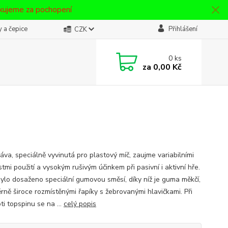
ěkujeme za pochopení
 a čepice
Přihlášení
CZK
0
ks
za
0,00 Kč
áva, speciálně vyvinutá pro plastový míč, zaujme variabilními
mi použití a vysokým rušivým účinkem při pasivní i aktivní hře.
ylo dosaženo speciální gumovou směsí, díky níž je guma měkčí,
rně široce rozmístěnými řapíky s žebrovanými hlavičkami. Při
ti topspinu se na ...
celý popis