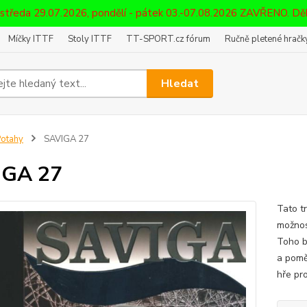
 středa 29.07.2026, pondělí - pátek 03.-07.08.2026 ZAVŘENO. D
Míčky ITTF
Stoly ITTF
TT-SPORT.cz fórum
Ručně pletené hračky
Hledat
otahy
SAVIGA 27
IGA 27
Tato tr
možnost
Toho b
a pomě
hře pro