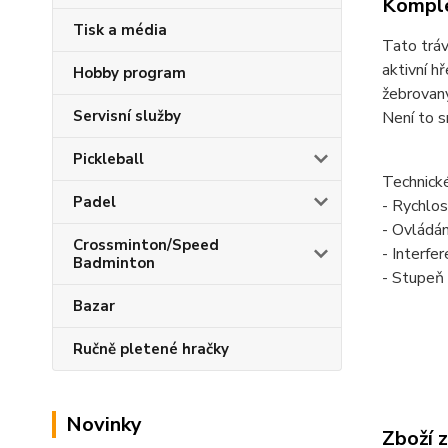
Komple
Tisk a média
Tato tráv
aktivní h
Hobby program
žebrovaný
Servisní služby
Není to s
Pickleball
Technick
Padel
- Rychlos
- Ovládán
Crossminton/Speed
- Interfer
Badminton
- Stupeň 
Bazar
Ručně pletené hračky
Novinky
Zboží 