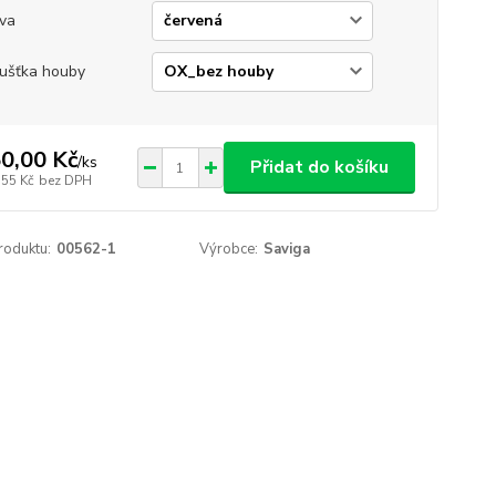
va
ušťka houby
0,00 Kč
/
ks
Přidat do košíku
,55 Kč
bez DPH
roduktu:
00562-1
Výrobce:
Saviga