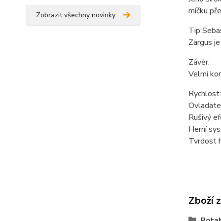
míčku př
Zobrazit všechny novinky
Tip Sebas
Zargus je 
Závěr:
Velmi kon
Rychlost
Ovladate
Rušivý ef
Herní sy
Tvrdost 
Zboží 
Pota