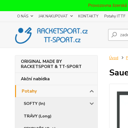
Provozovna Jizerská
O NÁS
JAK NAKUPOVAT
KONTAKTY
Potahy ITTF
Úvod
P
ORIGINAL MADE BY
RACKETSPORT & TT-SPORT
Saue
Akční nabídka
Potahy
SOFTY (In)
TRÁVY (Long)