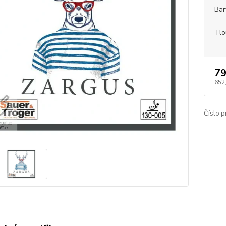
Bar
Tlo
79
652
Číslo p