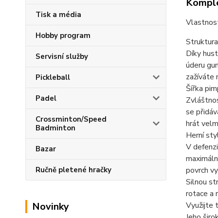
Komple
Tisk a média
Vlastnos
Hobby program
Struktura
Díky hust
Servisní služby
úderu gum
zažíváte 
Pickleball
Šířka pim
Padel
Zvláštnos
se přidáv
Crossminton/Speed
hrát velmi
Badminton
Herní styl
V defenzi
Bazar
maximální
povrch vy
Ručně pletené hračky
Silnou st
rotace a r
Využijte 
Novinky
Jeho širo