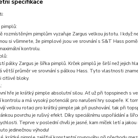
tní specifikace
ti:
 pimplů:
ě rozmístěným pimplům vyzařuje Zargus velkou jistotu. I když ne
ou si všimnete, že pimplové jsou ve srovnání s S&T Hass poměrně
maximální kontrolu.
plů:
tí pálky Zargus je šířka pimplů. Krček pimplů je širší než jejich 
á větší průměr ve srovnání s pálkou Hass. Tyto vlastnosti znamena
 citlivé bloky.
:
vní hře je krátký pimple absolutní silou. Ať už při topspinech s ve
 kontrolu a má vysoký potenciál pro narušení hry soupeře. K tomu
víjí velkou rotaci pro krátký pimple jak při pushování, tak při tops
ránkou povrchu je rušivý efekt. Díky speciálnímu uspořádání a ší
ychlosti. Teprve v poslední chvíli je jasné, kam míček letí a jakou 
tuto jedinečnou výhodu!
ké, krátké pimple zajišťují konstantní rovnováhu při přechodu mez