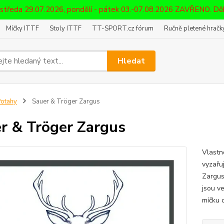
 středa 29.07.2026, pondělí - pátek 03.-07.08.2026 ZAVŘENO. D
Míčky ITTF
Stoly ITTF
TT-SPORT.cz fórum
Ručně pletené hračky
Hledat
otahy
Sauer & Tröger Zargus
r & Tröger Zargus
Vlastn
vyzařuj
Zargus
jsou v
míčku 