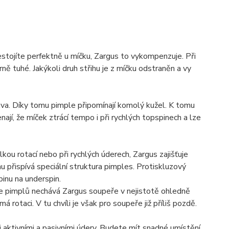
stojíte perfektně u míčku, Zargus to vykompenzuje. Při
 tuhé. Jakýkoli druh střihu je z míčku odstraněn a vy
hlava. Díky tomu pimple připomínají komolý kužel. K tomu
jí, že míček ztrácí tempo i při rychlých topspinech a lze
lkou rotací nebo při rychlých úderech, Zargus zajišťuje
 přispívá speciální struktura pimples. Protiskluzový
pinu na underspin.
řce pimplů nechává Zargus soupeře v nejistotě ohledně
má rotaci. V tu chvíli je však pro soupeře již příliš pozdě.
i aktivními a pasivními údery. Budete mít snadné umístění