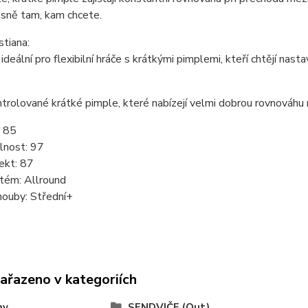
esně tam, kam chcete.
tiana:
ideální pro flexibilní hráče s krátkými pimplemi, kteří chtějí nasta
trolované krátké pimple, které nabízejí velmi dobrou rovnováhu 
: 85
lnost: 97
ekt: 87
stém: Allround
houby: Střední+
zařazeno v kategoriích
hy
SENDVIČE (Out)