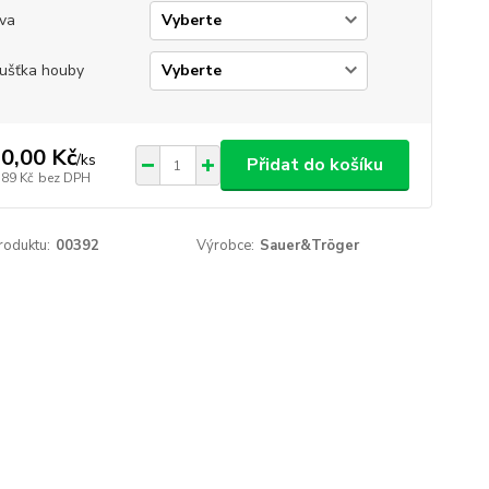
va
ušťka houby
0,00 Kč
/
ks
Přidat do košíku
,89 Kč
bez DPH
roduktu:
00392
Výrobce:
Sauer&Tröger