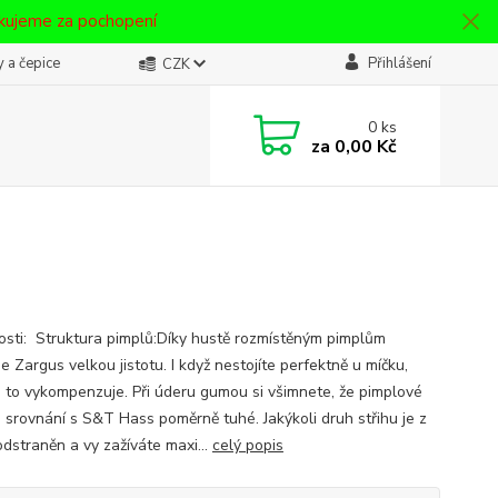
ěkujeme za pochopení
 a čepice
Přihlášení
CZK
0
ks
za
0,00 Kč
osti: Struktura pimplů:Díky hustě rozmístěným pimplům
e Zargus velkou jistotu. I když nestojíte perfektně u míčku,
 to vykompenzuje. Při úderu gumou si všimnete, že pimplové
e srovnání s S&T Hass poměrně tuhé. Jakýkoli druh střihu je z
odstraněn a vy zažíváte maxi...
celý popis