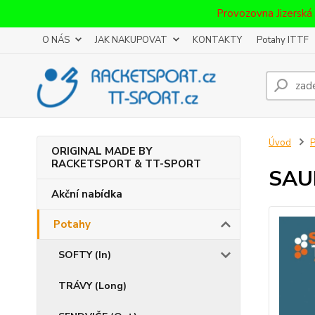
Provozovna Jizerská
O NÁS
JAK NAKUPOVAT
KONTAKTY
Potahy ITTF
Úvod
P
ORIGINAL MADE BY
RACKETSPORT & TT-SPORT
SAU
Akční nabídka
Potahy
SOFTY (In)
TRÁVY (Long)