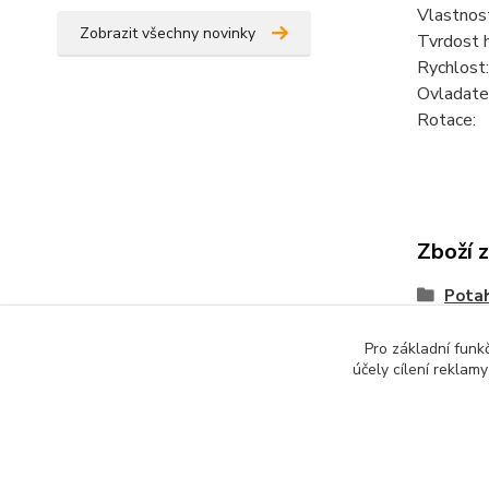
Vlastno
Zobrazit všechny novinky
Tvrdost 
Rychlos
Ovladat
Rotace:
Zboží 
Pota
Pro základní funk
účely cílení reklam