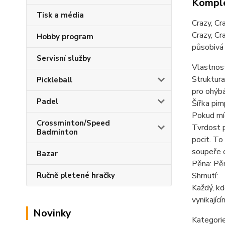
Komple
Tisk a média
Crazy, Cr
Crazy, Cr
Hobby program
působivá 
Servisní služby
Vlastnost
Struktura
Pickleball
pro ohýbá
Padel
Šířka pim
Pokud míč
Crossminton/Speed
Tvrdost p
Badminton
pocit. To
soupeře o
Bazar
Pěna: Pěn
Shrnutí:
Ručně pletené hračky
Každý, kd
vynikajíc
Novinky
Kategori