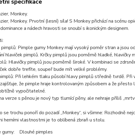
tní specifikace
azier, Monkey.
azier, Monkey. Prvotní (lesní) síla! S Monkey přichází na scénu o
dominance a nádech hravosti se snoubí s ikonickým designem.
i:
 pimplů: Pimple gumy Monkey mají vysoký poměr stran a jsou od
ní hlaviček pimplů. Krčky pimplů jsou poměrně hladké, hlavičky 
plů: Hlavičky pimplů jsou poměrně široké. V kombinaci se zdrsněn
ek dobře trefíte, soupeř bude mít velké problémy.
implů: Při lehkém tlaku působí hlavy pimplů středně tvrdě. Při 
 zajišťuje, že pimple hraje kontrolovaným způsobem a že přesto l
btížně vypočitatelné.
a verze s pěnou je nový typ tlumící pěny, ale nehraje příliš „mrtvě
o se trochu ponoří do pozadí „Monkey“, si všimne: Rozhodně nej
ími herními vlastnostmi je to oblíbená zbraň u stolu.
e gumy: Dlouhé pimples