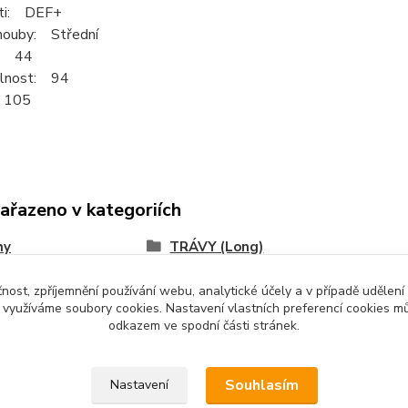
sti: DEF+
houby: Střední
t: 44
elnost: 94
 105
zařazeno v kategoriích
hy
TRÁVY (Long)
čnost, zpříjemnění používání webu, analytické účely a v případě udělení
y využíváme soubory cookies. Nastavení vlastních preferencí cookies mů
odkazem ve spodní části stránek.
Souhlasím
Nastavení