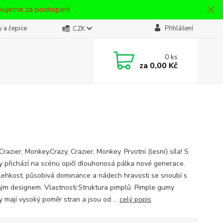
ěkujeme za pochopení
 a čepice
Přihlášení
CZK
0
ks
za
0,00 Kč
Crazier, Monkey.Crazy, Crazier, Monkey. Prvotní (lesní) síla! S
 přichází na scénu opičí dlouhonosá pálka nové generace.
lehkost, působivá dominance a nádech hravosti se snoubí s
kým designem. Vlastnosti:Struktura pimplů: Pimple gumy
 mají vysoký poměr stran a jsou od ...
celý popis