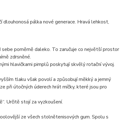
pičí dlouhonosá pálka nové generace. Hravá lehkost,
 sebe poměrně daleko. To zaručuje co největší prostor
mírně zdrsněné.
ými hlavičkami pimplů poskytují skvělý rotační vývoj.
vyšším tlaku však povolí a způsobují měkký a jemný
ze při útočných úderech hrát míčky, které jsou pro
“. Určitě stojí za vyzkoušení.
coolovější ze všech stolnětenisových gum. Spolu s