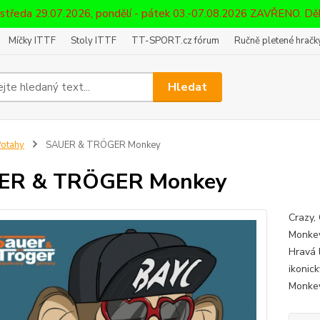
 středa 29.07.2026, pondělí - pátek 03.-07.08.2026 ZAVŘENO. D
Míčky ITTF
Stoly ITTF
TT-SPORT.cz fórum
Ručně pletené hračky
Hledat
otahy
SAUER & TRÖGER Monkey
ER & TRÖGER Monkey
Crazy, 
Monkey
Hravá 
ikonic
Monkey