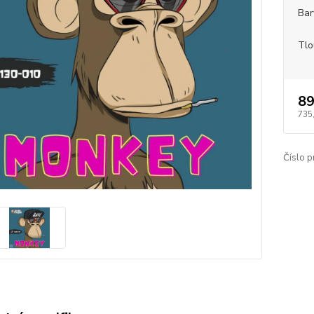
Bar
Tlo
89
735
Číslo p