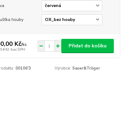
va
ušťka houby
0,00 Kč
/
ks
Přidat do košíku
,54 Kč
bez DPH
roduktu:
00106'3
Výrobce:
Sauer&Tröger