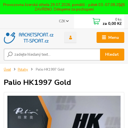
Provozovna Jizerská středa 29.07.2026, pondělí - pátek 03.-07.08.2026
ZAVŘENO. Děkujeme za pochopení
0
ks
CZK
za
0,00 Kč
Menu
Hledat
Úvod
Potahy
Palio HK1997 Gold
Palio HK1997 Gold