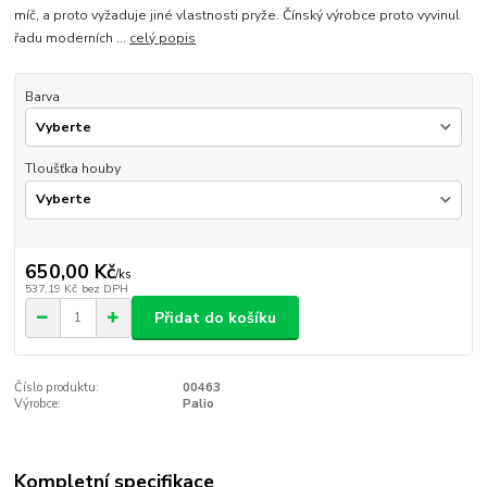
míč, a proto vyžaduje jiné vlastnosti pryže. Čínský výrobce proto vyvinul
řadu moderních ...
celý popis
Barva
Tloušťka houby
650,00 Kč
/
ks
537,19 Kč
bez DPH
Přidat do košíku
Číslo produktu:
00463
Výrobce:
Palio
Kompletní specifikace