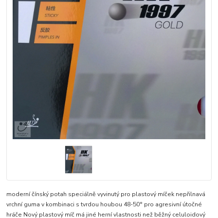
moderní čínský potah speciálně vyvinutý pro plastový míček nepřilnavá
vrchní guma v kombinaci s tvrdou houbou 48-50° pro agresivní útočné
hráče Nový plastový míč má jiné herní vlastnosti než běžný celuloidový