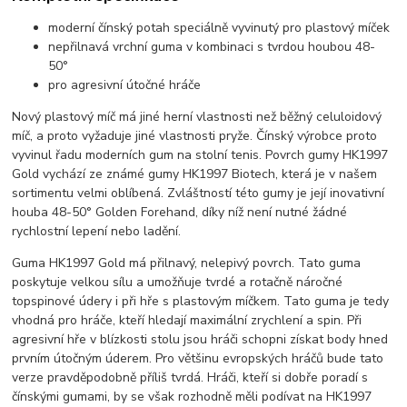
moderní čínský potah speciálně vyvinutý pro plastový míček
nepřilnavá vrchní guma v kombinaci s tvrdou houbou 48-
50°
pro agresivní útočné hráče
Nový plastový míč má jiné herní vlastnosti než běžný celuloidový
míč, a proto vyžaduje jiné vlastnosti pryže. Čínský výrobce proto
vyvinul řadu moderních gum na stolní tenis. Povrch gumy HK1997
Gold vychází ze známé gumy HK1997 Biotech, která je v našem
sortimentu velmi oblíbená. Zvláštností této gumy je její inovativní
houba 48-50° Golden Forehand, díky níž není nutné žádné
rychlostní lepení nebo ladění.
Guma HK1997 Gold má přilnavý, nelepivý povrch. Tato guma
poskytuje velkou sílu a umožňuje tvrdé a rotačně náročné
topspinové údery i při hře s plastovým míčkem. Tato guma je tedy
vhodná pro hráče, kteří hledají maximální zrychlení a spin. Při
agresivní hře v blízkosti stolu jsou hráči schopni získat body hned
prvním útočným úderem. Pro většinu evropských hráčů bude tato
verze pravděpodobně příliš tvrdá. Hráči, kteří si dobře poradí s
čínskými gumami, by se však rozhodně měli podívat na HK1997