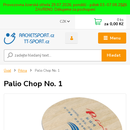
Provozovna Jizerská středa 29.07.2026, pondělí - pátek 03.-07.08.2026
ZAVŘENO. Děkujeme za pochopení
0
ks
CZK
za
0,00 Kč
Menu
Hledat
Úvod
Prkna
Palio Chop No. 1
Palio Chop No. 1