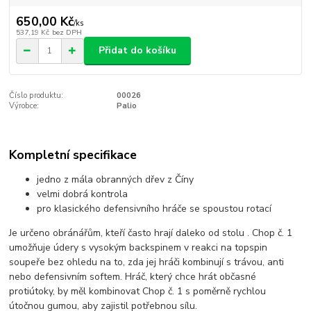
650,00 Kč
/
ks
537,19 Kč
bez DPH
Přidat do košíku
Číslo produktu:
00026
Výrobce:
Palio
Kompletní specifikace
jedno z mála obranných dřev z Číny
velmi dobrá kontrola
pro klasického defensivního hráče se spoustou rotací
Je určeno obránářům, kteří často hrají daleko od stolu . Chop č. 1
umožňuje údery s vysokým backspinem v reakci na topspin
soupeře bez ohledu na to, zda jej hráči kombinují s trávou, anti
nebo defensivním softem. Hráč, který chce hrát občasné
protiútoky, by měl kombinovat Chop č. 1 s poměrně rychlou
útočnou gumou, aby zajistil potřebnou sílu.