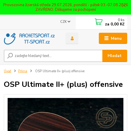
Provozovna Jizerská středa 29.07.2026, pondělí - pátek 03.-07.08.2026
ZAVŘENO. Děkujeme za pochopení
0
ks
CZK
za
0,00 Kč
Menu
Hledat
Úvod
Prkna
OSP Ultimate II+ (plus) offensive
OSP Ultimate II+ (plus) offensive