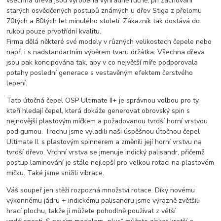
všechna dřeva jsou vyrobena výhradně ručně, při zachování
starých osvědčených postupů známých u dřev Stiga z přelomu
70tých a 80tých let minulého století. Zákazník tak dostává do
rukou pouze prvotřídní kvalitu.
Firma dělá některé své modely v různých velikostech čepele nebo
např. i s nadstandartním výběrem tvaru držátka. Všechna dřeva
jsou pak koncipována tak, aby v co největší míře podporovala
potahy poslední generace s vestavěným efektem čerstvého
lepení.
Tato útočná čepel OSP Ultimate II+ je správnou volbou pro ty,
kteří hledají čepel, která dokáže generovat obrovský spin s
nejnovější plastovým míčkem a požadovanou tvrdší horní vrstvou
pod gumou. Trochu jsme vyladili naši úspěšnou útočnou čepel
Ultimate II. s plastovým spinnerem a změnili její horní vrstvu na
tvrdší dřevo. Vrchní vrstva se jmenuje indický palisandr, přičemž
postup laminování je stále nejlepší pro velkou rotaci na plastovém
míčku. Také jsme snížili vibrace.
Váš soupeř jen stěží rozpozná množství rotace. Díky novému
výkonnému jádru + indickému palisandru jsme výrazně zvětšili
hrací plochu, takže ji můžete pohodlně používat z větší