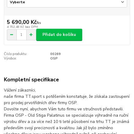
5 690,00 Kč
/
ks
4 702,48 Kč
bez DPH
Přidat do košíku
Číslo produktu:
00269
Výrobce:
OSP
Kompletní specifikace
Vážení zákazníci,
naše firma TT.sport s potěšením konstatuje, že získala zastoupení
pro prodej prvotřídních dřev firmy OSP.
Dovolte nyní, abychom Vám tuto firmu ve stručnosti představili.
Firma OSP - Old Stiga Palatinus se specializuje výhradně na ruční
výrobu dřev a za více než 10 ti leté působení na trhu TT je známá
především svojí precizností a kvalitou. Jak již bylo zmíněno