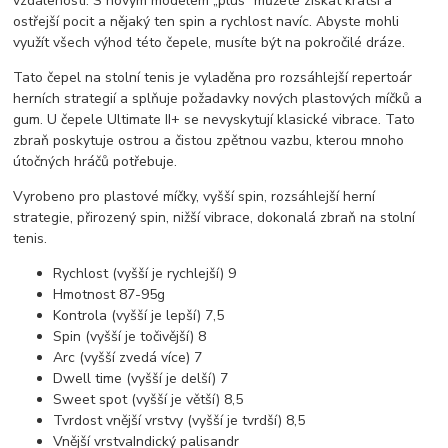
vzdálenosti. S novým modelem „plus“ můžete získat kratší a
ostřejší pocit a nějaký ten spin a rychlost navíc. Abyste mohli
využít všech výhod této čepele, musíte být na pokročilé dráze.
Tato čepel na stolní tenis je vyladěna pro rozsáhlejší repertoár
herních strategií a splňuje požadavky nových plastových míčků a
gum. U čepele Ultimate II+ se nevyskytují klasické vibrace. Tato
zbraň poskytuje ostrou a čistou zpětnou vazbu, kterou mnoho
útočných hráčů potřebuje.
Vyrobeno pro plastové míčky, vyšší spin, rozsáhlejší herní
strategie, přirozený spin, nižší vibrace, dokonalá zbraň na stolní
tenis.
Rychlost (vyšší je rychlejší) 9
Hmotnost 87-95g
Kontrola (vyšší je lepší) 7,5
Spin (vyšší je točivější) 8
Arc (vyšší zvedá více) 7
Dwell time (vyšší je delší) 7
Sweet spot (vyšší je větší) 8,5
Tvrdost vnější vrstvy (vyšší je tvrdší) 8,5
Vnější vrstvaIndický palisandr