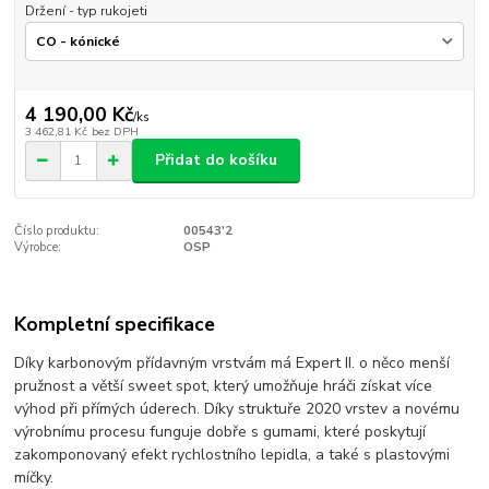
Držení - typ rukojeti
4 190,00 Kč
/
ks
3 462,81 Kč
bez DPH
Přidat do košíku
Číslo produktu:
00543'2
Výrobce:
OSP
Kompletní specifikace
Díky karbonovým přídavným vrstvám má Expert II. o něco menší
pružnost a větší sweet spot, který umožňuje hráči získat více
výhod při přímých úderech. Díky struktuře 2020 vrstev a novému
výrobnímu procesu funguje dobře s gumami, které poskytují
zakomponovaný efekt rychlostního lepidla, a také s plastovými
míčky.