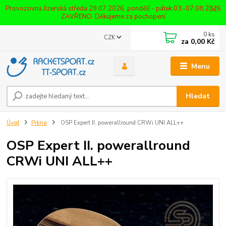
Provozovna Jizerská středa 29.07.2026, pondělí - pátek 03.-07.08.2026
ZAVŘENO. Děkujeme za pochopení
0
ks
CZK
za
0,00 Kč
Menu
Hledat
Úvod
Prkna
OSP Expert II. powerallround CRWi UNI ALL++
OSP Expert II. powerallround
CRWi UNI ALL++