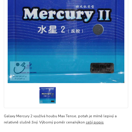
Galaxy Mercury 2 využívá houbu Max Tense, potah je mírně lepivý a
relativně slušně živý. Výborný poměr cena/výkon
celý popis