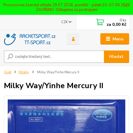
Provozovna Jizerská středa 29.07.2026, pondělí - pátek 03.-07.08.2026
ZAVŘENO. Děkujeme za pochopení
0
ks
CZK
za
0,00 Kč
Menu
Hledat
Úvod
Potahy
Milky Way/Yinhe Mercury II
Milky Way/Yinhe Mercury II