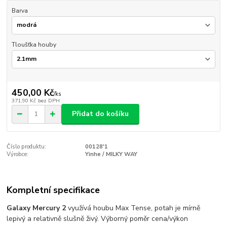
Barva
Tloušťka houby
450,00 Kč
/
ks
371,90 Kč
bez DPH
Přidat do košíku
Číslo produktu:
00128'1
Výrobce:
Yinhe / MILKY WAY
Kompletní specifikace
Galaxy Mercury 2
využívá houbu Max Tense, potah je mírně
lepivý a relativně slušně živý. Výborný poměr cena/výkon