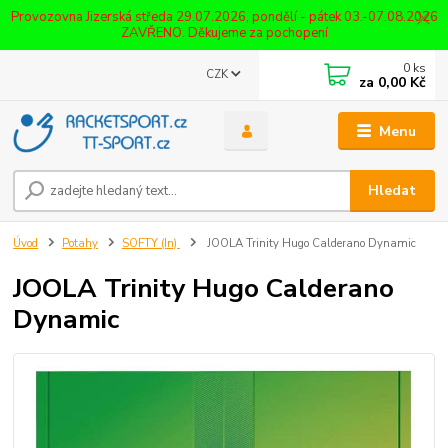
Provozovna Jizerská středa 29.07.2026, pondělí - pátek 03.-07.08.2026
ZAVŘENO. Děkujeme za pochopení
0
ks
CZK
za
0,00 Kč
Menu
Hledat
Úvod
Potahy
SOFTY (In)
JOOLA Trinity Hugo Calderano Dynamic
JOOLA Trinity Hugo Calderano
Dynamic