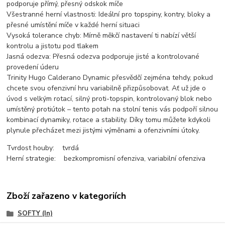
podporuje přímý, přesný odskok míče
Všestranné herní vlastnosti: Ideální pro topspiny, kontry, bloky a
přesné umístění míče v každé herní situaci
Vysoká tolerance chyb: Mírně měkčí nastavení ti nabízí větší
kontrolu a jistotu pod tlakem
Jasná odezva: Přesná odezva podporuje jisté a kontrolované
provedení úderu
Trinity Hugo Calderano Dynamic přesvědčí zejména tehdy, pokud
chcete svou ofenzivní hru variabilně přizpůsobovat. Ať už jde o
úvod s velkým rotací, silný proti-topspin, kontrolovaný blok nebo
umístěný protiútok – tento potah na stolní tenis vás podpoří silnou
kombinací dynamiky, rotace a stability. Díky tomu můžete kdykoli
plynule přecházet mezi jistými výměnami a ofenzivními útoky.
Tvrdost houby: tvrdá
Herní strategie: bezkompromisní ofenziva, variabilní ofenziva
Zboží zařazeno v kategoriích
SOFTY (In)