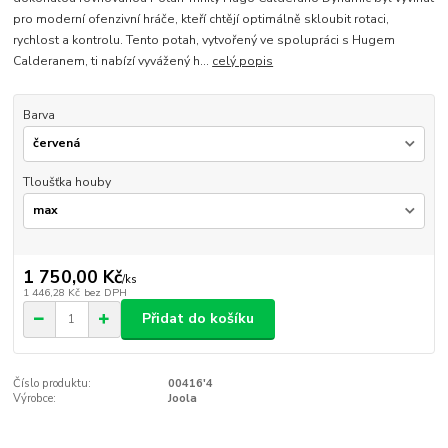
pro moderní ofenzivní hráče, kteří chtějí optimálně skloubit rotaci,
rychlost a kontrolu. Tento potah, vytvořený ve spolupráci s Hugem
Calderanem, ti nabízí vyvážený h...
celý popis
Barva
Tloušťka houby
1 750,00 Kč
/
ks
1 446,28 Kč
bez DPH
Přidat do košíku
Číslo produktu:
00416'4
Výrobce:
Joola