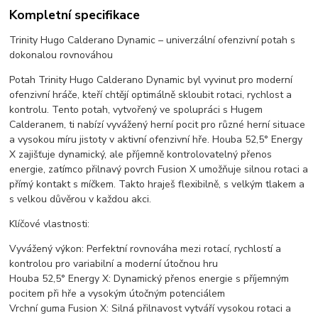
Kompletní specifikace
Trinity Hugo Calderano Dynamic – univerzální ofenzivní potah s
dokonalou rovnováhou
Potah Trinity Hugo Calderano Dynamic byl vyvinut pro moderní
ofenzivní hráče, kteří chtějí optimálně skloubit rotaci, rychlost a
kontrolu. Tento potah, vytvořený ve spolupráci s Hugem
Calderanem, ti nabízí vyvážený herní pocit pro různé herní situace
a vysokou míru jistoty v aktivní ofenzivní hře. Houba 52,5° Energy
X zajišťuje dynamický, ale příjemně kontrolovatelný přenos
energie, zatímco přilnavý povrch Fusion X umožňuje silnou rotaci a
přímý kontakt s míčkem. Takto hraješ flexibilně, s velkým tlakem a
s velkou důvěrou v každou akci.
Klíčové vlastnosti:
Vyvážený výkon: Perfektní rovnováha mezi rotací, rychlostí a
kontrolou pro variabilní a moderní útočnou hru
Houba 52,5° Energy X: Dynamický přenos energie s příjemným
pocitem při hře a vysokým útočným potenciálem
Vrchní guma Fusion X: Silná přilnavost vytváří vysokou rotaci a