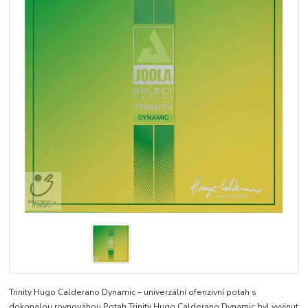
Trinity Hugo Calderano Dynamic – univerzální ofenzivní potah s
dokonalou rovnováhou Potah Trinity Hugo Calderano Dynamic byl vyvinut