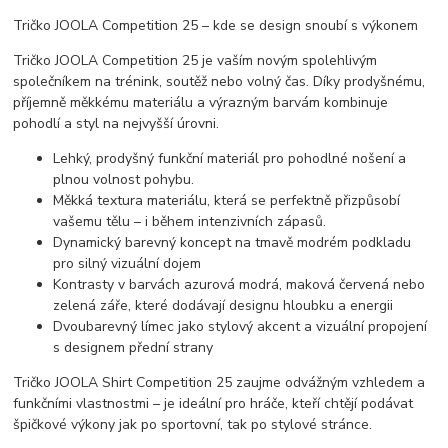
Tričko JOOLA Competition 25 – kde se design snoubí s výkonem
Tričko JOOLA Competition 25 je vaším novým spolehlivým
společníkem na trénink, soutěž nebo volný čas. Díky prodyšnému,
příjemně měkkému materiálu a výrazným barvám kombinuje
pohodlí a styl na nejvyšší úrovni.
Lehký, prodyšný funkční materiál pro pohodlné nošení a
plnou volnost pohybu.
Měkká textura materiálu, která se perfektně přizpůsobí
vašemu tělu – i během intenzivních zápasů.
Dynamický barevný koncept na tmavě modrém podkladu
pro silný vizuální dojem
Kontrasty v barvách azurová modrá, maková červená nebo
zelená záře, které dodávají designu hloubku a energii
Dvoubarevný límec jako stylový akcent a vizuální propojení
s designem přední strany
Tričko JOOLA Shirt Competition 25 zaujme odvážným vzhledem a
funkčními vlastnostmi – je ideální pro hráče, kteří chtějí podávat
špičkové výkony jak po sportovní, tak po stylové stránce.