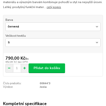
materiálu a výrazným barvám kombinuje pohodlí a styl na nejvyšší úrovni.
Lehký, prodyšný funkční mater...
celý popis
Barva
Velikost textilu
790,00 Kč
/
ks
652,89 Kč
bez DPH
Přidat do košíku
Číslo produktu:
00644'3
Výrobce:
Joola
Kompletní specifikace