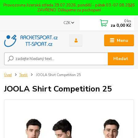
Provozovna Jizerská středa 29.07.2026, pondělí - pátek 03.-07.08.2026
ZAVŘENO. Děkujeme za pochopení
0
ks
CZK
za
0,00 Kč
Menu
Hledat
Úvod
Textil
JOOLA Shirt Competition 25
JOOLA Shirt Competition 25