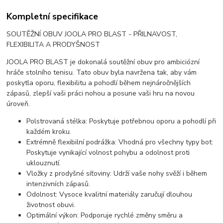
Kompletní specifikace
SOUTĚŽNÍ OBUV JOOLA PRO BLAST - PŘILNAVOST,
FLEXIBILITA A PRODYŠNOST
JOOLA PRO BLAST je dokonalá soutěžní obuv pro ambiciózní
hráče stolního tenisu. Tato obuv byla navržena tak, aby vám
poskytla oporu, flexibilitu a pohodlí během nejnáročnějších
zápasů, zlepší vaši práci nohou a posune vaši hru na novou
úroveň.
Polstrovaná stélka: Poskytuje potřebnou oporu a pohodlí při
každém kroku.
Extrémně flexibilní podrážka: Vhodná pro všechny typy bot:
Poskytuje vynikající volnost pohybu a odolnost proti
uklouznutí.
Vložky z prodyšné síťoviny: Udrží vaše nohy svěží i během
intenzivních zápasů.
Odolnost: Vysoce kvalitní materiály zaručují dlouhou
životnost obuvi.
Optimální výkon: Podporuje rychlé změny směru a