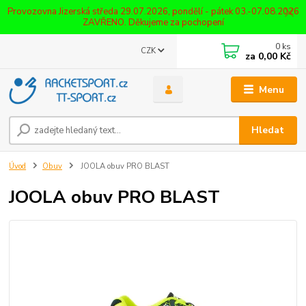
Provozovna Jizerská středa 29.07.2026, pondělí - pátek 03.-07.08.2026
ZAVŘENO. Děkujeme za pochopení
0
ks
CZK
za
0,00 Kč
Menu
Hledat
Úvod
Obuv
JOOLA obuv PRO BLAST
JOOLA obuv PRO BLAST