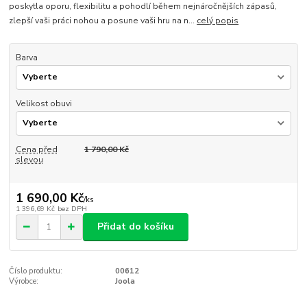
poskytla oporu, flexibilitu a pohodlí během nejnáročnějších zápasů,
zlepší vaši práci nohou a posune vaši hru na n...
celý popis
Barva
Velikost obuvi
Cena před
1 790,00 Kč
slevou
1 690,00 Kč
/
ks
1 396,69 Kč
bez DPH
Přidat do košíku
Číslo produktu:
00612
Výrobce:
Joola