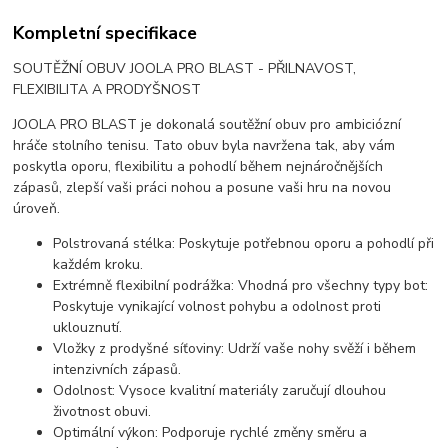
Kompletní specifikace
SOUTĚŽNÍ OBUV JOOLA PRO BLAST - PŘILNAVOST,
FLEXIBILITA A PRODYŠNOST
JOOLA PRO BLAST je dokonalá soutěžní obuv pro ambiciózní
hráče stolního tenisu. Tato obuv byla navržena tak, aby vám
poskytla oporu, flexibilitu a pohodlí během nejnáročnějších
zápasů, zlepší vaši práci nohou a posune vaši hru na novou
úroveň.
Polstrovaná stélka: Poskytuje potřebnou oporu a pohodlí při
každém kroku.
Extrémně flexibilní podrážka: Vhodná pro všechny typy bot:
Poskytuje vynikající volnost pohybu a odolnost proti
uklouznutí.
Vložky z prodyšné síťoviny: Udrží vaše nohy svěží i během
intenzivních zápasů.
Odolnost: Vysoce kvalitní materiály zaručují dlouhou
životnost obuvi.
Optimální výkon: Podporuje rychlé změny směru a