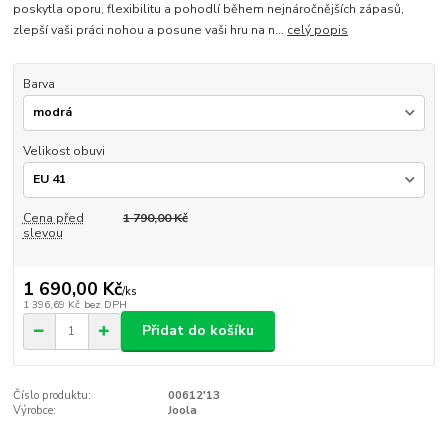
poskytla oporu, flexibilitu a pohodlí během nejnáročnějších zápasů,
zlepší vaši práci nohou a posune vaši hru na n...
celý popis
Barva
Velikost obuvi
Cena před
1 790,00 Kč
slevou
1 690,00 Kč
/
ks
1 396,69 Kč
bez DPH
Přidat do košíku
Číslo produktu:
00612'13
Výrobce:
Joola