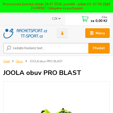
Provozovna Jizerská středa 29.07.2026, pondělí - pátek 03.-07.08.2026
ZAVŘENO. Děkujeme za pochopení
0
ks
CZK
za
0,00 Kč
Menu
Hledat
Úvod
Obuv
JOOLA obuv PRO BLAST
JOOLA obuv PRO BLAST