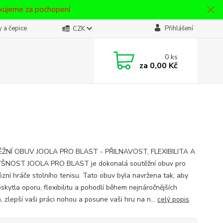
ěkujeme za pochopení
 a čepice
Přihlášení
CZK
0
ks
za
0,00 Kč
ŽNÍ OBUV JOOLA PRO BLAST - PŘILNAVOST, FLEXIBILITA A
ŠNOST JOOLA PRO BLAST je dokonalá soutěžní obuv pro
ózní hráče stolního tenisu. Tato obuv byla navržena tak, aby
skytla oporu, flexibilitu a pohodlí během nejnáročnějších
, zlepší vaši práci nohou a posune vaši hru na n...
celý popis