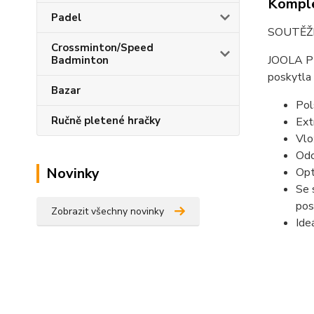
Komple
Padel
SOUTĚŽN
Crossminton/Speed
JOOLA PR
Badminton
poskytla 
Bazar
Pol
Ručně pletené hračky
Ext
Vlo
Odo
Novinky
Opt
Se 
pos
Zobrazit všechny novinky
Ide