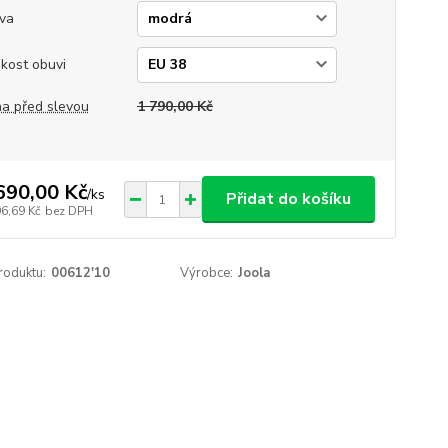
va
ikost obuvi
a před slevou
1 790,00 Kč
690,00 Kč
/
ks
Přidat do košíku
96,69 Kč
bez DPH
roduktu:
00612'10
Výrobce:
Joola