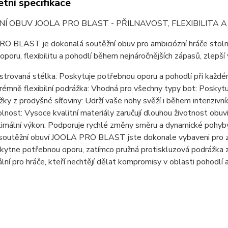
tní specifikace
Í OBUV JOOLA PRO BLAST - PŘILNAVOST, FLEXIBILITA
O BLAST je dokonalá soutěžní obuv pro ambiciózní hráče stolní
oporu, flexibilitu a pohodlí během nejnáročnějších zápasů, zlepší
strovaná stélka: Poskytuje potřebnou oporu a pohodlí při každé
rémně flexibilní podrážka: Vhodná pro všechny typy bot: Poskytuj
žky z prodyšné síťoviny: Udrží vaše nohy svěží i během intenzivní
lnost: Vysoce kvalitní materiály zaručují dlouhou životnost obuvi
imální výkon: Podporuje rychlé změny směru a dynamické pohyby
soutěžní obuví JOOLA PRO BLAST jste dokonale vybaveni pro z
kytne potřebnou oporu, zatímco pružná protiskluzová podrážka za
ální pro hráče, kteří nechtějí dělat kompromisy v oblasti pohodlí 