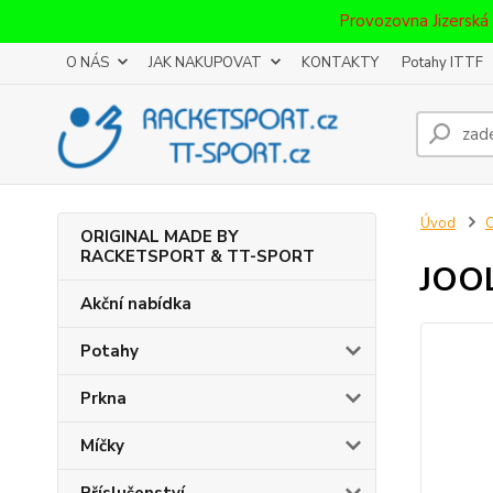
Provozovna Jizerská
O NÁS
JAK NAKUPOVAT
KONTAKTY
Potahy ITTF
Úvod
ORIGINAL MADE BY
RACKETSPORT & TT-SPORT
JOO
Akční nabídka
Potahy
Prkna
Míčky