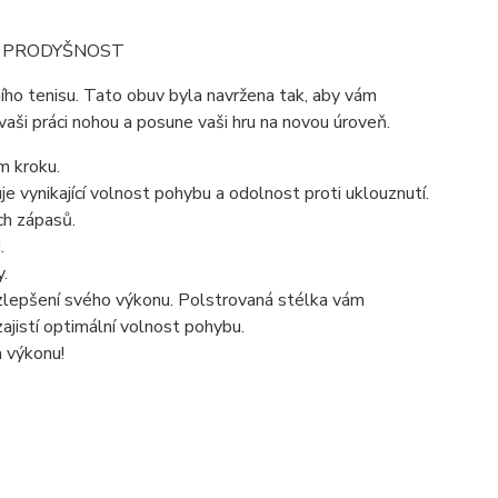
 A PRODYŠNOST
ho tenisu. Tato obuv byla navržena tak, aby vám
 vaši práci nohou a posune vaši hru na novou úroveň.
m kroku.
e vynikající volnost pohybu a odolnost proti uklouznutí.
ch zápasů.
.
.
lepšení svého výkonu. Polstrovaná stélka vám
jistí optimální volnost pohybu.
a výkonu!