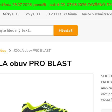
 středa 29.07.2026, pondělí - pátek 03.-07.08.2026 ZAVŘENO. D
Míčky ITTF
Stoly ITTF
TT-SPORT.cz fórum
Ručně pletené hračky
Hledat
Obuv
JOOLA obuv PRO BLAST
LA obuv PRO BLAST
SOUTĚ
PRODY
ambici
vám po
zápasů