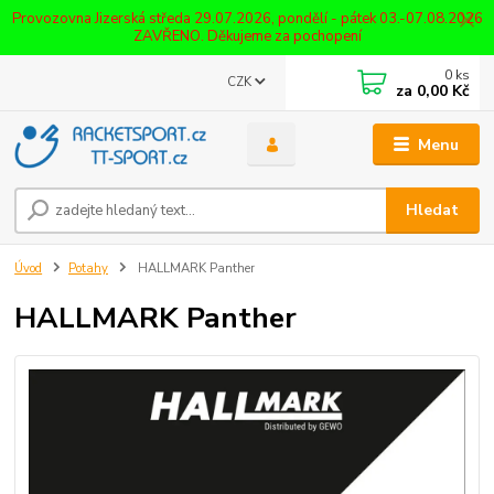
Provozovna Jizerská středa 29.07.2026, pondělí - pátek 03.-07.08.2026
ZAVŘENO. Děkujeme za pochopení
0
ks
CZK
za
0,00 Kč
Menu
Hledat
Úvod
Potahy
HALLMARK Panther
HALLMARK Panther