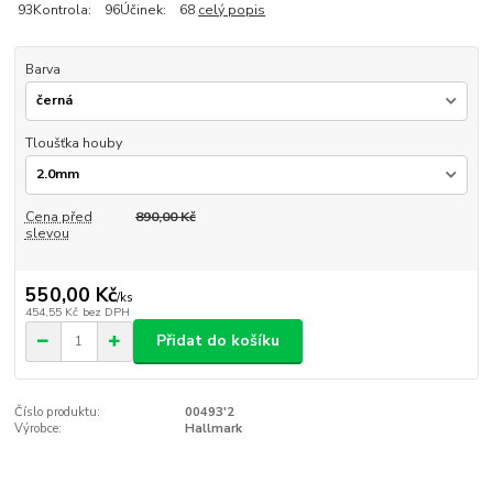
93Kontrola: 96Účinek: 68
celý popis
Barva
Tloušťka houby
Cena před
890,00 Kč
slevou
550,00 Kč
/
ks
454,55 Kč
bez DPH
Přidat do košíku
Číslo produktu:
00493'2
Výrobce:
Hallmark