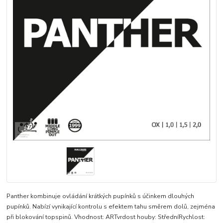
Panther kombinuje ovládání krátkých pupínků s účinkem dlouhých
pupínků. Nabízí vynikající kontrolu s efektem tahu směrem dolů, zejména
při blokování topspinů. Vhodnost: ARTvrdost houby: StředníRychlost: