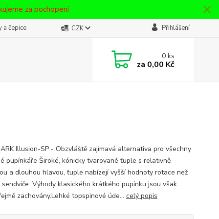
ěkujeme za pochopení
 a čepice
Přihlášení
CZK
0
ks
za
0,00 Kč
RK Illusion-SP - Obzvláště zajímavá alternativa pro všechny
é pupínkáře Široké, kónicky tvarované ťuple s relativně
vou a dlouhou hlavou, ťuple nabízejí vyšší hodnoty rotace než
í sendviče. Výhody klasického krátkého pupínku jsou však
ejmě zachovány.Lehké topspinové úde...
celý popis