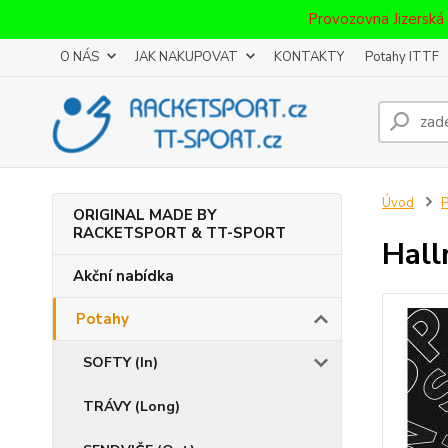
Provozovna Jizerská
O NÁS
JAK NAKUPOVAT
KONTAKTY
Potahy ITTF
Úvod
P
ORIGINAL MADE BY
RACKETSPORT & TT-SPORT
Hall
Akční nabídka
Potahy
SOFTY (In)
TRÁVY (Long)