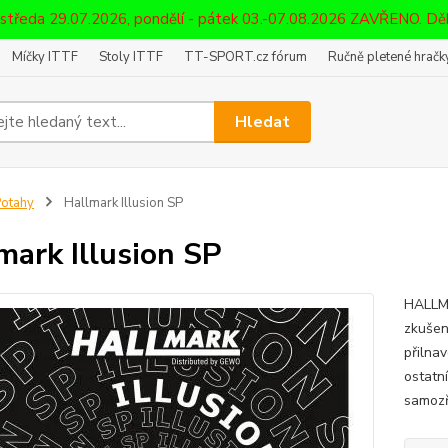
 středa 29.07.2026, pondělí - pátek 03.-07.08.2026 ZAVŘENO. D
Míčky ITTF
Stoly ITTF
TT-SPORT.cz fórum
Ručně pletené hračky
Hledat
otahy
Hallmark Illusion SP
mark Illusion SP
HALLMA
zkušen
přilna
ostatn
samozř