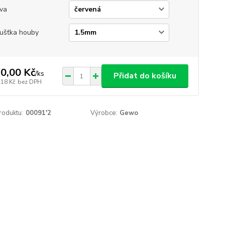
va
ušťka houby
0,00 Kč
/
ks
Přidat do košíku
,18 Kč
bez DPH
roduktu:
00091'2
Výrobce:
Gewo