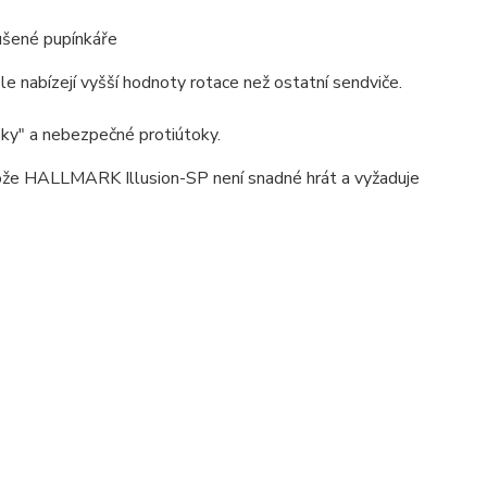
ušené pupínkáře
le nabízejí vyšší hodnoty rotace než ostatní sendviče.
oky" a nebezpečné protiútoky.
otože HALLMARK Illusion-SP není snadné hrát a vyžaduje