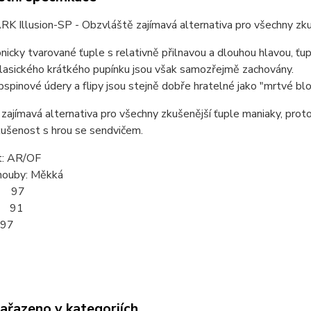
 Illusion-SP - Obzvláště zajímavá alternativa pro všechny zk
ónicky tvarované ťuple s relativně přilnavou a dlouhou hlavou, ťup
lasického krátkého pupínku jsou však samozřejmě zachovány.
spinové údery a flipy jsou stejně dobře hratelné jako "mrtvé bl
zajímavá alternativa pro všechny zkušenější ťuple maniaky, pr
kušenost s hrou se sendvičem.
t: AR/OF
houby: Měkká
t: 97
a: 91
 97
zařazeno v kategoriích