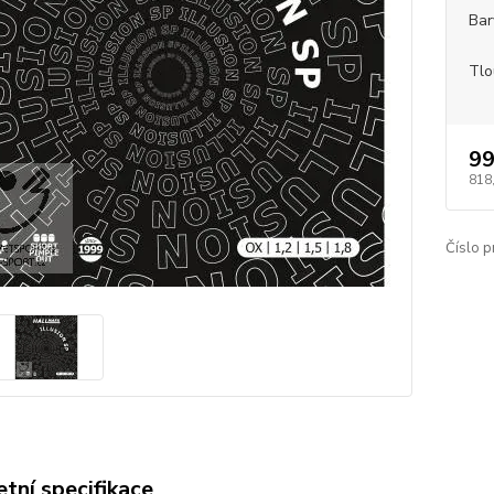
Bar
Tlo
99
818
Číslo p
tní specifikace