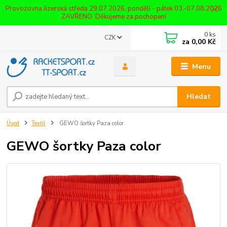
Provozovna Jizerská středa 29.07.2026, pondělí - pátek 03.-07.08.2026
ZAVŘENO. Děkujeme za pochopení
0
ks
CZK
za
0,00 Kč
Menu
Hledat
Úvod
Textil
GEWO šortky Paza color
GEWO šortky Paza color