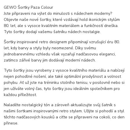
GEWO Šortky Paza Colour
Jste připraveni na výlet do minulosti s nádechem moderny?
Objevte naše nové šortky, které vzdávají hold ikonickým stylům
80. let, ale s vysoce kvalitním materiálem a funkčností dneška.
Tyto šortky dodají vašemu šatníku nádech nostalgie.
Šortky inspirované retro designem připomínají vzrušující éru 80.
let, kdy barvy a styly byly neomezené. Díky svému
jednobarevnému vzhledu však vyzařují nadčasovou eleganci,
zatímco zářivé barvy jim dodávají moderní nádech.
Tyto šortky jsou vyrobeny z vysoce kvalitního materiálu a nabízejí
nejen pohodlné nošení, ale také optimální prodyšnost a volnost
pohybu. Ať už jste na tréninku stolního tenisu, v posilovně nebo si
jen užíváte volný čas, tyto šortky jsou ideálním společníkem pro
každou příležitost.
Naladěte nostalgický tón a zároveň aktualizujte svůj šatník s
našimi šortkami inspirovanými retro stylem. Užijte si pohodlí a styl
těchto nadčasových kousků a ciťte se připraveni na cokoli, co den
přinese.