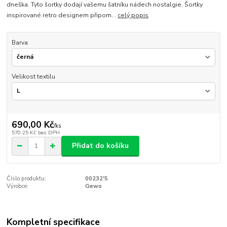
dneška. Tyto šortky dodají vašemu šatníku nádech nostalgie. Šortky
inspirované retro designem připom...
celý popis
Barva
Velikost textilu
690,00 Kč
/
ks
570,25 Kč
bez DPH
Přidat do košíku
Číslo produktu:
00232'5
Výrobce:
Gewo
Kompletní specifikace