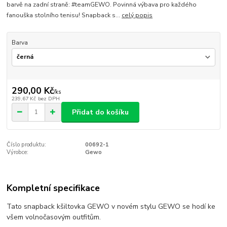
barvě na zadní straně: #teamGEWO. Povinná výbava pro každého
fanouška stolního tenisu! Snapback s...
celý popis
Barva
290,00 Kč
/
ks
239,67 Kč
bez DPH
Přidat do košíku
Číslo produktu:
00692-1
Výrobce:
Gewo
Kompletní specifikace
Tato snapback kšiltovka GEWO v novém stylu GEWO se hodí ke
všem volnočasovým outfitům.