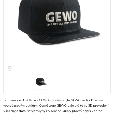
Tato snapback kšiltovka GEWO v novém stylu GEWO se hodí ke všem
volnočasovým outfitům. Černé logo GEWO bylo vyšito ve 3D provedení.
Všechny ostatní štítky byly vyšity plošně, kulatý plochý nápis v černé