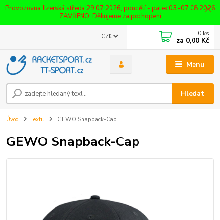
Provozovna Jizerská středa 29.07.2026, pondělí - pátek 03.-07.08.2026
ZAVŘENO. Děkujeme za pochopení
0
ks
CZK
za
0,00 Kč
Menu
Hledat
Úvod
Textil
GEWO Snapback-Cap
GEWO Snapback-Cap