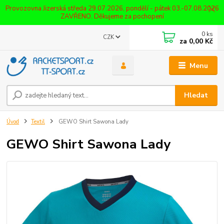
Provozovna Jizerská středa 29.07.2026, pondělí - pátek 03.-07.08.2026
ZAVŘENO. Děkujeme za pochopení
0
ks
CZK
za
0,00 Kč
Menu
Hledat
Úvod
Textil
GEWO Shirt Sawona Lady
GEWO Shirt Sawona Lady