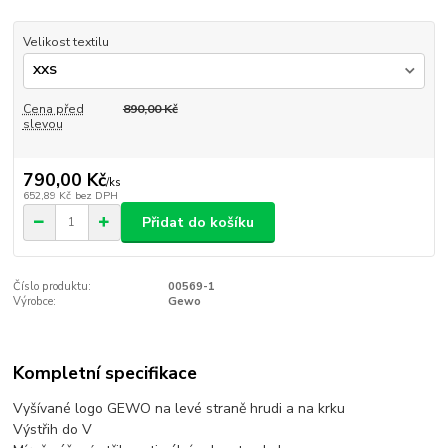
Velikost textilu
Cena před
890,00 Kč
slevou
790,00 Kč
/
ks
652,89 Kč
bez DPH
Přidat do košíku
Číslo produktu:
00569-1
Výrobce:
Gewo
Kompletní specifikace
Vyšívané logo GEWO na levé straně hrudi a na krku
Výstřih do V