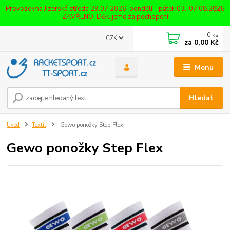
Provozovna Jizerská středa 29.07.2026, pondělí - pátek 03.-07.08.2026
ZAVŘENO. Děkujeme za pochopení
0
ks
CZK
za
0,00 Kč
Menu
Hledat
Úvod
Textil
Gewo ponožky Step Flex
Gewo ponožky Step Flex