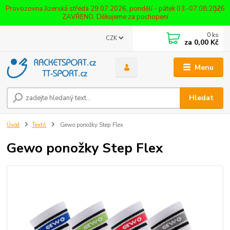
Provozovna Jizerská středa 29.07.2026, pondělí - pátek 03.-07.08.2026
ZAVŘENO. Děkujeme za pochopení
0
ks
CZK
za
0,00 Kč
Menu
Hledat
Úvod
Textil
Gewo ponožky Step Flex
Gewo ponožky Step Flex