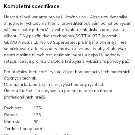
Kompletní specifikace
Úderná silová varianta pro vaši útočnou hru. Absolutní dynamika
a hodnoty rychlosti na hranici proveditelnosti vám pomohou využít
váš maximální potenciál. Zvolte kvalitu z hlediska zpracování a
výkonu. Díky použití dvou technologií SSTT a OTT je potah
GEWO Nexxus EL Pro 53 SuperSelect pružnější a ohebnější, než
se očekávalo, a to navzdory obrovské tvrdosti houby. Stále však
nabízí maximální rychlost, optimální odraz a nejvyšší hodnoty
rotace. Ideální pro hru u stolu s krátkými a výbušnými pohyby paží.
Pro útočníky, kteří chtějí rychle získat bod pomocí všech moderních
útočných technik.
Maximální katapult, spin a nejvyšší hodnoty rychlosti.
Úderná útočná síla a dynamika pro stolní tenis na úrovni
profesionálních hráčů.
Rychlost:
125
Rotace:
125
Kontrola:
80
Tvrdost houby:
hard