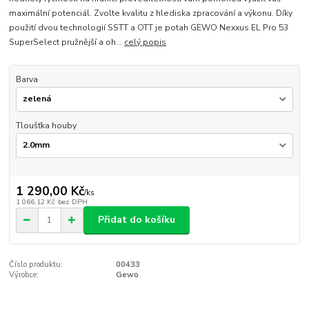
maximální potenciál. Zvolte kvalitu z hlediska zpracování a výkonu. Díky
použití dvou technologií SSTT a OTT je potah GEWO Nexxus EL Pro 53
SuperSelect pružnější a oh...
celý popis
Barva
Tloušťka houby
1 290,00 Kč
/
ks
1 066,12 Kč
bez DPH
Přidat do košíku
Číslo produktu:
00433
Výrobce:
Gewo