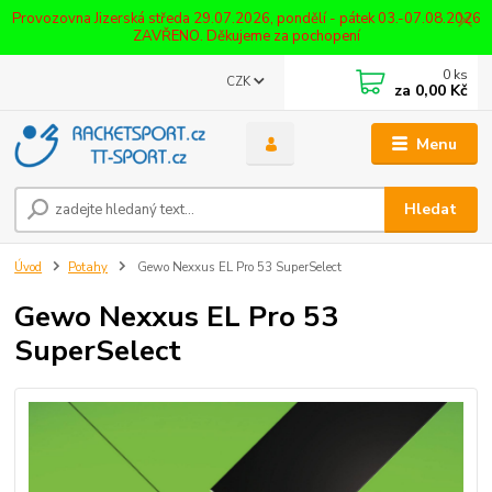
Provozovna Jizerská středa 29.07.2026, pondělí - pátek 03.-07.08.2026
ZAVŘENO. Děkujeme za pochopení
0
ks
CZK
za
0,00 Kč
Menu
Hledat
Úvod
Potahy
Gewo Nexxus EL Pro 53 SuperSelect
Gewo Nexxus EL Pro 53
SuperSelect