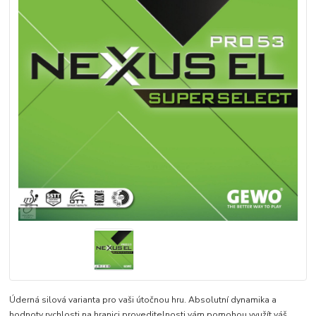
Úderná silová varianta pro vaši útočnou hru. Absolutní dynamika a
hodnoty rychlosti na hranici proveditelnosti vám pomohou využít váš