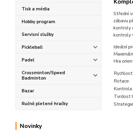
Komple
Tisk a média
Střední v
zábavu př
Hobby program
kontroly 
Servisní služby
kontroly 
Ideální p
Pickleball
Maximální
Padel
Hra orien
Crossminton/Speed
Rychlost
Badminton
Rotace:
Kontrola:
Bazar
Tvrdost 
Ručně pletené hračky
Strategie
Novinky