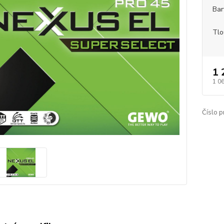
Bar
Tlo
1 
1 0
Číslo p