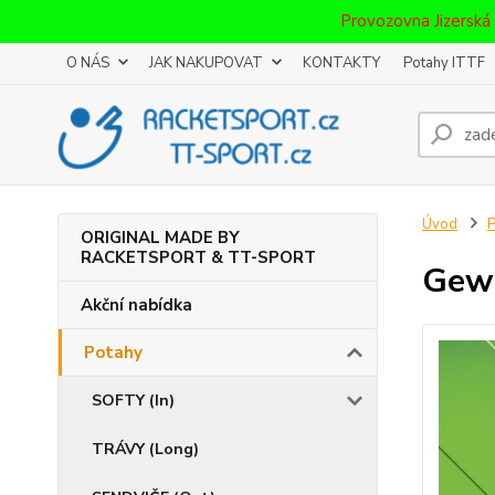
Provozovna Jizerská
O NÁS
JAK NAKUPOVAT
KONTAKTY
Potahy ITTF
Úvod
P
ORIGINAL MADE BY
RACKETSPORT & TT-SPORT
Gewo
Akční nabídka
Potahy
SOFTY (In)
TRÁVY (Long)