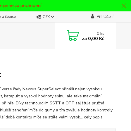
ěkujeme za pochopení
 a čepice
Přihlášení
CZK
0
ks
za
0,00 Kč
t
í verze řady Nexxus SuperSelect přináší nejen vysokou
st, katapult a vysoké hodnoty spinu, ale také maximální
 při hře. Díky technologiím SSTT a OTT zajišťuje pružná
hlubší zanoření míče do gumy a tím zvyšuje hodnoty kontroly
lší době kontaktu míče se stále velmi vysok...
celý popis