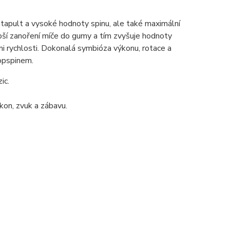
atapult a vysoké hodnoty spinu, ale také maximální
bší zanoření míče do gumy a tím zvyšuje hodnoty
i rychlosti. Dokonalá symbióza výkonu, rotace a
topspinem.
ic.
kon, zvuk a zábavu.