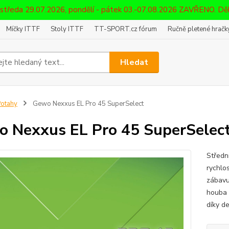
 středa 29.07.2026, pondělí - pátek 03.-07.08.2026 ZAVŘENO. D
Míčky ITTF
Stoly ITTF
TT-SPORT.cz fórum
Ručně pletené hračky
Hledat
otahy
Gewo Nexxus EL Pro 45 SuperSelect
 Nexxus EL Pro 45 SuperSelec
Středn
rychlo
zábavu
houba 
díky de