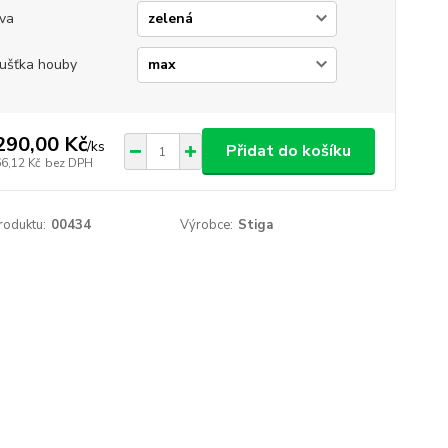
va
ušťka houby
290,00 Kč
/
ks
Přidat do košíku
66,12 Kč
bez DPH
roduktu:
00434
Výrobce:
Stiga