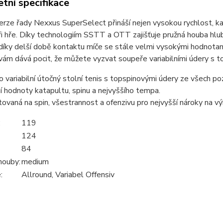
tní specifikace
erze řady Nexxus SuperSelect přináší nejen vysokou rychlost, k
i hře. Díky technologiím SSTT a OTT zajišťuje pružná houba hlu
díky delší době kontaktu míče se stále velmi vysokými hodnotam
vám dává pocit, že můžete vyzvat soupeře variabilními údery s 
ro variabilní útočný stolní tenis s topspinovými údery ze všech poz
 hodnoty katapultu, spinu a nejvyššího tempa.
tovaná na spin, všestrannost a ofenzivu pro nejvyšší nároky na vý
:
119
124
84
houby:
medium
:
Allround, Variabel Offensiv