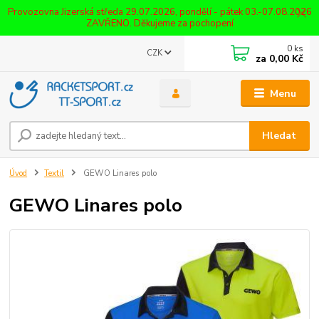
Provozovna Jizerská středa 29.07.2026, pondělí - pátek 03.-07.08.2026
ZAVŘENO. Děkujeme za pochopení
0
ks
CZK
za
0,00 Kč
Menu
Hledat
Úvod
Textil
GEWO Linares polo
GEWO Linares polo