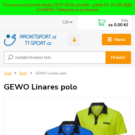
Provozovna Jizerská středa 29.07.2026, pondělí - pátek 03.-07.08.2026
ZAVŘENO. Děkujeme za pochopení
0
ks
CZK
za
0,00 Kč
Menu
Hledat
Úvod
Textil
GEWO Linares polo
GEWO Linares polo