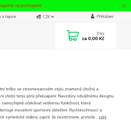
ěkujeme za pochopení
 a čepice
Přihlášení
CZK
0
ks
za
0,00 Kč
tní tričko ve streetwearovém stylu znamená útočný a
ilní stolní tenis plný překvapení. Navzdory odvážnému designu
 samozřejmě očekávat veškerou funkčnost, která
terizuje inovativní sportovní oblečení. Rychleschnoucí a
é syntetické vlákno zajistí, že nezmrznete, protože...
celý