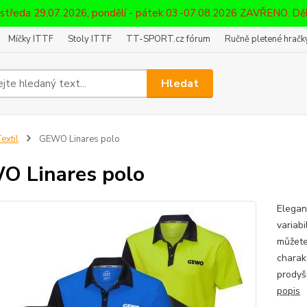
 středa 29.07.2026, pondělí - pátek 03.-07.08.2026 ZAVŘENO. D
Míčky ITTF
Stoly ITTF
TT-SPORT.cz fórum
Ručně pletené hračky
Hledat
extil
GEWO Linares polo
 Linares polo
Elegan
variab
můžete
charak
prodyšn
popis