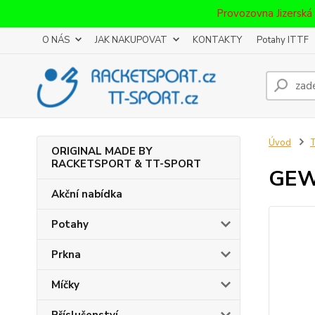
Provozovna Jizerská
O NÁS
JAK NAKUPOVAT
KONTAKTY
Potahy ITTF
Úvod
T
ORIGINAL MADE BY
RACKETSPORT & TT-SPORT
GEWO
Akční nabídka
Potahy
Prkna
Míčky