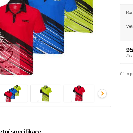
Bar
Vel
95
785
Číslo p
tní specifikace