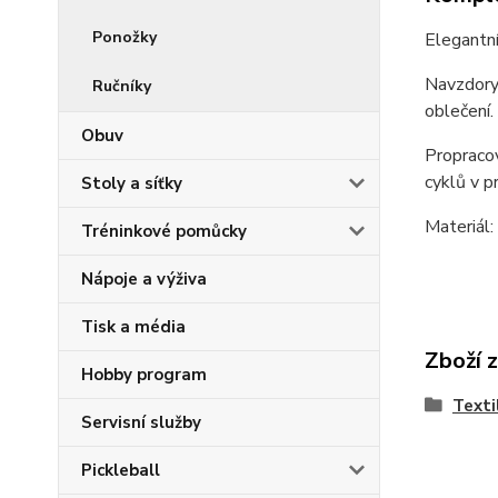
Ponožky
Elegantní
Navzdory
Ručníky
oblečení.
Obuv
Propracov
cyklů v p
Stoly a síťky
Materiál:
Tréninkové pomůcky
Nápoje a výživa
Tisk a média
Zboží 
Hobby program
Texti
Servisní služby
Pickleball