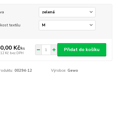
va
ikost textilu
0,00 Kč
/
ks
Přidat do košíku
,12 Kč
bez DPH
roduktu:
00294-12
Výrobce:
Gewo