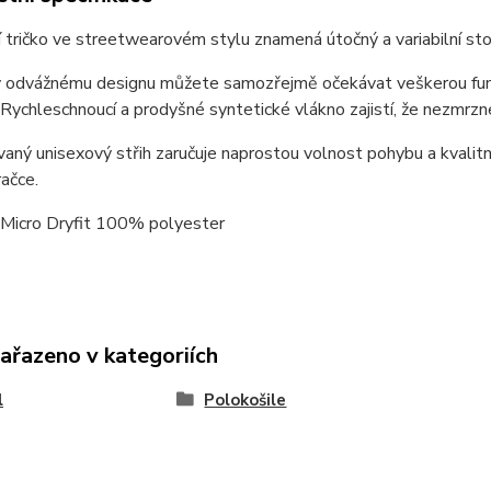
 tričko ve streetwearovém stylu znamená útočný a variabilní stol
 odvážnému designu můžete samozřejmě očekávat veškerou funkčn
 Rychleschnoucí a prodyšné syntetické vlákno zajistí, že nezmrz
aný unisexový střih zaručuje naprostou volnost pohybu a kvalitní
račce.
 Micro Dryfit 100% polyester
zařazeno v kategoriích
l
Polokošile