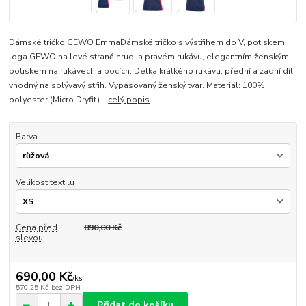
Dámské tričko GEWO EmmaDámské tričko s výstřihem do V, potiskem
loga GEWO na levé straně hrudi a pravém rukávu, elegantním ženským
potiskem na rukávech a bocích. Délka krátkého rukávu, přední a zadní díl
vhodný na splývavý střih. Vypasovaný ženský tvar. Materiál: 100%
polyester (Micro Dryfit).
celý popis
Barva
Velikost textilu
Cena před
890,00 Kč
slevou
690,00 Kč
/
ks
570,25 Kč
bez DPH
Přidat do košíku