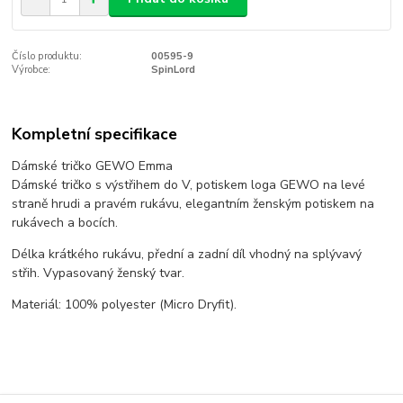
Číslo produktu:
00595-9
Výrobce:
SpinLord
Kompletní specifikace
Dámské tričko GEWO Emma
Dámské tričko s výstřihem do V, potiskem loga GEWO na levé
straně hrudi a pravém rukávu, elegantním ženským potiskem na
rukávech a bocích.
Délka krátkého rukávu, přední a zadní díl vhodný na splývavý
střih. Vypasovaný ženský tvar.
Materiál: 100% polyester (Micro Dryfit).
Zboží zařazeno v kategoriích