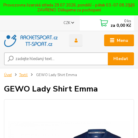
Provozovna Jizerská středa 29.07.2026, pondělí - pátek 03.-07.08.2026
ZAVŘENO. Děkujeme za pochopení
0
ks
CZK
za
0,00 Kč
Menu
Hledat
Úvod
Textil
GEWO Lady Shirt Emma
GEWO Lady Shirt Emma