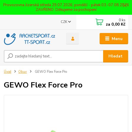
Provozovna Jizerská středa 29.07.2026, pondělí - pátek 03.-07.08.2026
ZAVŘENO. Děkujeme za pochopení
0
ks
CZK
za
0,00 Kč
Menu
Hledat
Úvod
Obuv
GEWO Flex Force Pro
GEWO Flex Force Pro