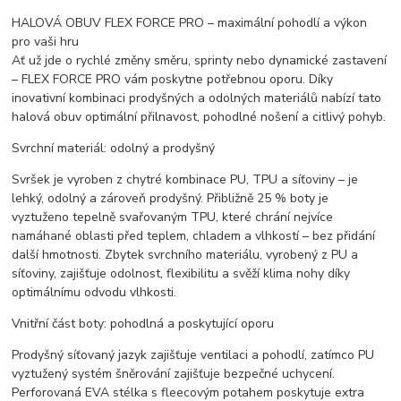
HALOVÁ OBUV FLEX FORCE PRO – maximální pohodlí a výkon
pro vaši hru
Ať už jde o rychlé změny směru, sprinty nebo dynamické zastavení
– FLEX FORCE PRO vám poskytne potřebnou oporu. Díky
inovativní kombinaci prodyšných a odolných materiálů nabízí tato
halová obuv optimální přilnavost, pohodlné nošení a citlivý pohyb.
Svrchní materiál: odolný a prodyšný
Svršek je vyroben z chytré kombinace PU, TPU a síťoviny – je
lehký, odolný a zároveň prodyšný. Přibližně 25 % boty je
vyztuženo tepelně svařovaným TPU, které chrání nejvíce
namáhané oblasti před teplem, chladem a vlhkostí – bez přidání
další hmotnosti. Zbytek svrchního materiálu, vyrobený z PU a
síťoviny, zajišťuje odolnost, flexibilitu a svěží klima nohy díky
optimálnímu odvodu vlhkosti.
Vnitřní část boty: pohodlná a poskytující oporu
Prodyšný síťovaný jazyk zajišťuje ventilaci a pohodlí, zatímco PU
vyztužený systém šněrování zajišťuje bezpečné uchycení.
Perforovaná EVA stélka s fleecovým potahem poskytuje extra