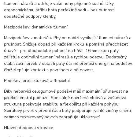
tlumení nárazů a udržuje vaše nohy příjemně suché. Díky
ergonomickému střihu bota perfektně sedí – bez nutnosti
dodatečné podpory klenby.
Mezipodešev: dynamické tlumení
Mezipodešev z materiálu Phylon nabízí vynikající tlumení nárazů a
pružnost. Snižuje dopad při každém kroku a pomáhá předcházet
únavě – pro dlouhodobé pohodlí na hřišti. 16mm sklon paty
zajišťuje optimální tlumení nárazů a rychlou odezvu. Dodatečný
stabilizační prvek v oblasti paty účinně přenáší energii na podešev,
čímž zlepšuje kontakt s povrchem a přilnavost.
Podešev: protiskluzová a flexibilní
Díky nebarvící celogumové podešvi máš maximální přilnavost na
jakékoli vnitřní podlaze. Speciálně navržená vlnová a voštinová
struktura poskytuje stabilitu a flexibilitu při každém pohybu.
Spirálový prvek v přední části boty podporuje rychlé změny směru,
zatímco texturovaný povrch zabraňuje uklouznutí.
Hlavní přednosti v kostce: