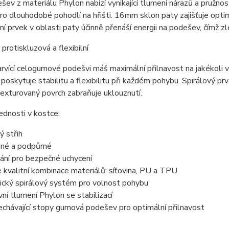
ev z materiálu Phylon nabízí vynikající tlumení nárazů a pružn
ro dlouhodobé pohodlí na hřišti. 16mm sklon paty zajišťuje opti
ční prvek v oblasti paty účinně přenáší energii na podešev, čímž 
protiskluzová a flexibilní
rvící celogumové podešvi máš maximální přilnavost na jakékoli v
 poskytuje stabilitu a flexibilitu při každém pohybu. Spirálový p
exturovaný povrch zabraňuje uklouznutí.
ednosti v kostce:
ý střih
né a podpůrné
ání pro bezpečné uchycení
kvalitní kombinace materiálů: síťovina, PU a TPU
cký spirálový systém pro volnost pohybu
ní tlumení Phylon se stabilizací
chávající stopy gumová podešev pro optimální přilnavost