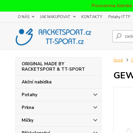
Provozovna Jizerská
O NÁS
JAK NAKUPOVAT
KONTAKTY
Potahy ITTF
Úvod
ORIGINAL MADE BY
RACKETSPORT & TT-SPORT
GEWO
Akční nabídka
Potahy
Prkna
Míčky