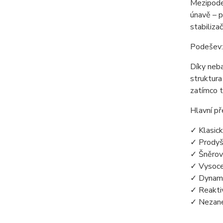
Mezipodeš
únavě – p
stabiliza
Podešev: 
Díky neba
struktura
zatímco t
Hlavní př
✓ Klasick
✓ Prodyš
✓ Šněrov
✓ Vysoce 
✓ Dynami
✓ Reaktiv
✓ Nezane