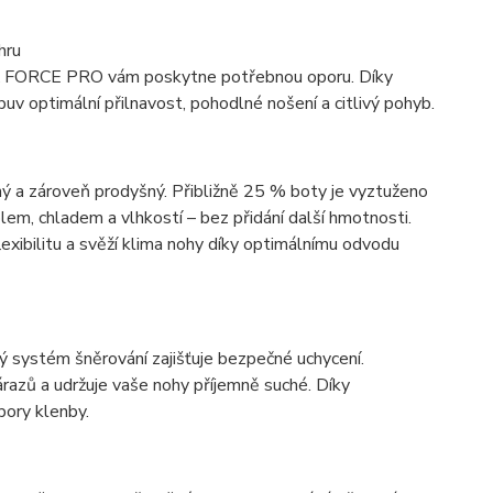
hru
LEX FORCE PRO vám poskytne potřebnou oporu. Díky
uv optimální přilnavost, pohodlné nošení a citlivý pohyb.
ný a zároveň prodyšný. Přibližně 25 % boty je vyztuženo
em, chladem a vlhkostí – bez přidání další hmotnosti.
lexibilitu a svěží klima nohy díky optimálnímu odvodu
ný systém šněrování zajišťuje bezpečné uchycení.
azů a udržuje vaše nohy příjemně suché. Díky
pory klenby.