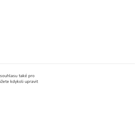
 souhlasu také pro
žete kdykoli upravit
Vytvořeno na
Eshop-rychle.cz