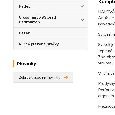
Komple
Padel
HALOVÁ O
Crossminton/Speed
Ať už jd
Badminton
inovativn
Bazar
Svrchní m
Ručně pletené hračky
Svršek je
tepelně s
Zbytek sv
Novinky
vlhkosti.
Vnitřní č
Zobrazit všechny novinky
Prodyšný 
Perforova
ergonomi
Mezipode