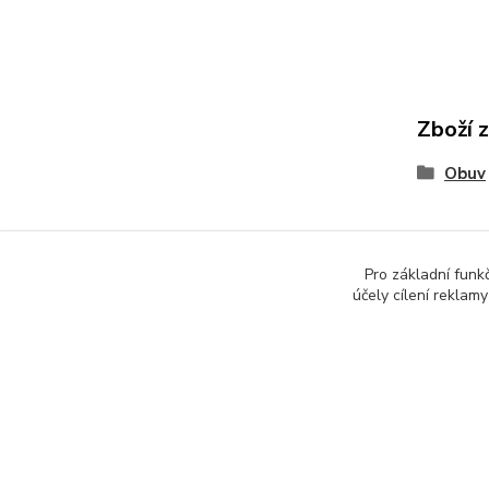
Zboží 
Obuv
Pro základní funk
účely cílení reklam
Copyright © 2010-2025 TT-SPORT.cz & RACKETSPORT.cz