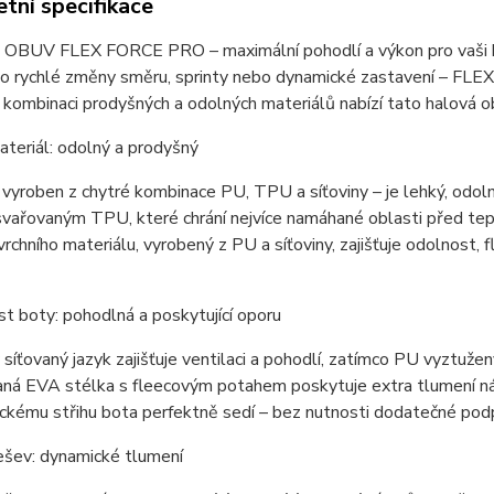
tní specifikace
BUV FLEX FORCE PRO – maximální pohodlí a výkon pro vaši 
e o rychlé změny směru, sprinty nebo dynamické zastavení – F
í kombinaci prodyšných a odolných materiálů nabízí tato halová ob
ateriál: odolný a prodyšný
 vyroben z chytré kombinace PU, TPU a síťoviny – je lehký, odol
vařovaným TPU, které chrání nejvíce namáhané oblasti před tepl
rchního materiálu, vyrobený z PU a síťoviny, zajišťuje odolnost, f
ást boty: pohodlná a poskytující oporu
síťovaný jazyk zajišťuje ventilaci a pohodlí, zatímco PU vyztuže
ná EVA stélka s fleecovým potahem poskytuje extra tlumení nár
ckému střihu bota perfektně sedí – bez nutnosti dodatečné pod
šev: dynamické tlumení