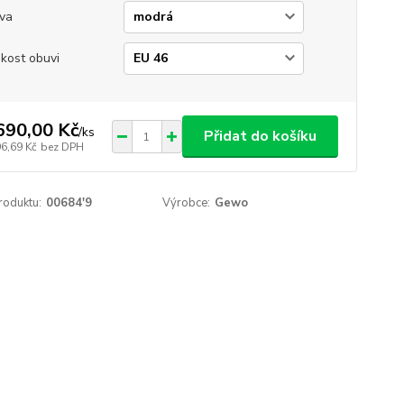
va
ikost obuvi
690,00 Kč
/
ks
Přidat do košíku
96,69 Kč
bez DPH
roduktu:
00684'9
Výrobce:
Gewo