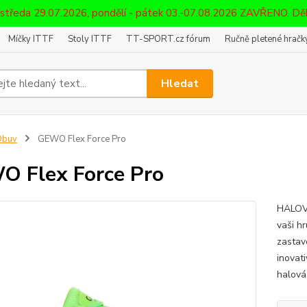
 středa 29.07.2026, pondělí - pátek 03.-07.08.2026 ZAVŘENO. D
Míčky ITTF
Stoly ITTF
TT-SPORT.cz fórum
Ručně pletené hračky
Hledat
Obuv
GEWO Flex Force Pro
 Flex Force Pro
HALOVÁ
vaši h
zastav
inovat
halová