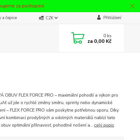
ěkujeme za pochopení
 a čepice
Přihlášení
CZK
0
ks
za
0,00 Kč
 OBUV FLEX FORCE PRO – maximální pohodlí a výkon pro
ruAť už jde o rychlé změny směru, sprinty nebo dynamické
ení – FLEX FORCE PRO vám poskytne potřebnou oporu. Díky
ivní kombinaci prodyšných a odolných materiálů nabízí tato
 obuv optimální přilnavost, pohodlné nošení a...
celý popis