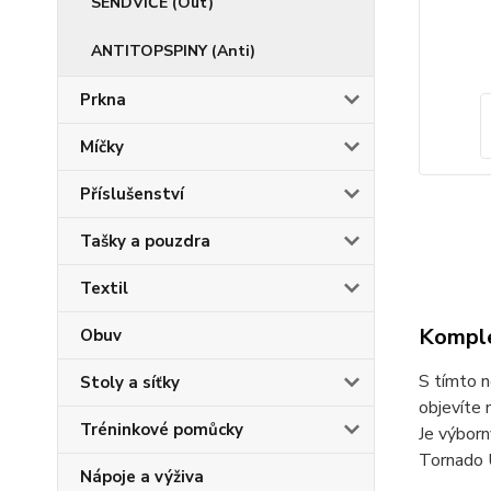
SENDVIČE (Out)
ANTITOPSPINY (Anti)
Prkna
Míčky
Příslušenství
Tašky a pouzdra
Textil
Komple
Obuv
S tímto n
Stoly a síťky
objevíte 
Tréninkové pomůcky
Je výborn
Tornado U
Nápoje a výživa