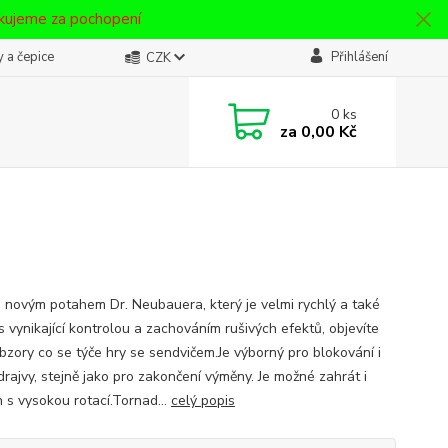
ěkujeme za pochopení
 a čepice
Přihlášení
CZK
0
ks
za
0,00 Kč
o novým potahem Dr. Neubauera, který je velmi rychlý a také
 s vynikající kontrolou a zachováním rušivých efektů, objevíte
bzory co se týče hry se sendvičem.Je výborný pro blokování i
drajvy, stejně jako pro zakončení výměny. Je možné zahrát i
n s vysokou rotací.Tornad...
celý popis