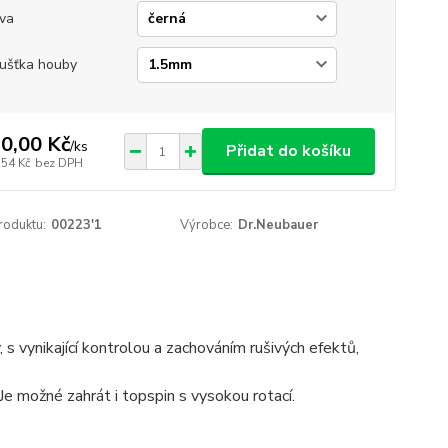
va
ušťka houby
0,00 Kč
/
ks
Přidat do košíku
,54 Kč
bez DPH
roduktu:
00223'1
Výrobce:
Dr.Neubauer
s vynikající kontrolou a zachováním rušivých efektů,
 Je možné zahrát i topspin s vysokou rotací.