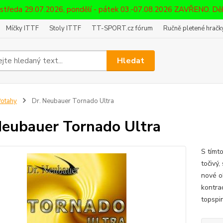
 středa 29.07.2026, pondělí - pátek 03.-07.08.2026 ZAVŘENO. D
Míčky ITTF
Stoly ITTF
TT-SPORT.cz fórum
Ručně pletené hračky
Hledat
otahy
Dr. Neubauer Tornado Ultra
Neubauer Tornado Ultra
S tímt
točivý,
nové o
kontra
topspi