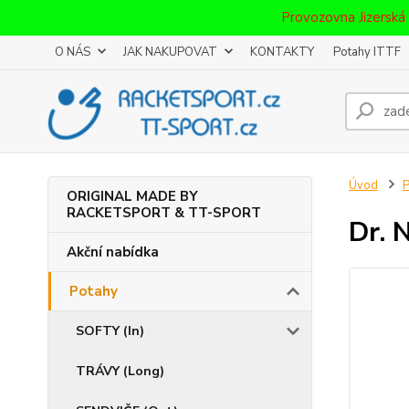
Provozovna Jizerská
O NÁS
JAK NAKUPOVAT
KONTAKTY
Potahy ITTF
Úvod
P
ORIGINAL MADE BY
RACKETSPORT & TT-SPORT
Dr. 
Akční nabídka
Potahy
SOFTY (In)
TRÁVY (Long)