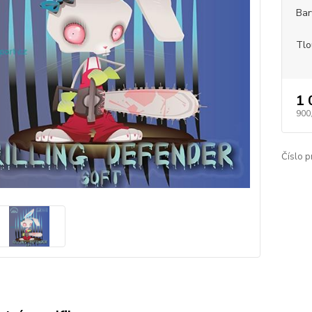
Bar
Tlo
1 
900
Číslo p