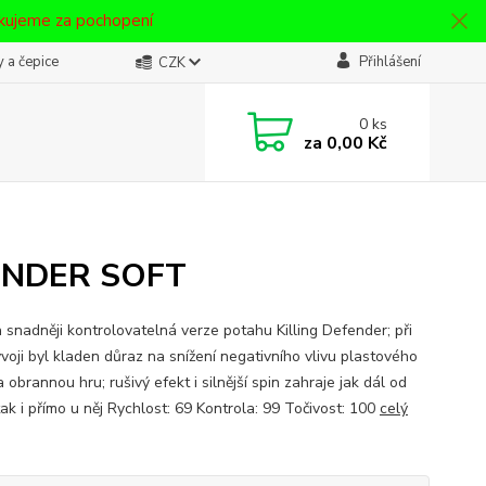
ěkujeme za pochopení
 a čepice
Přihlášení
CZK
0
ks
za
0,00 Kč
EFENDER SOFT
a snadněji kontrolovatelná verze potahu Killing Defender; při
ývoji byl kladen důraz na snížení negativního vlivu plastového
 obrannou hru; rušivý efekt i silnější spin zahraje jak dál od
tak i přímo u něj Rychlost: 69 Kontrola: 99 Točivost: 100
celý