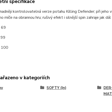
tní specifikace
nadněji kontrolovatelná verze potahu Killing Defender
; při jeho
 míče na obrannou hru; rušivý efekt i silnější spin zahraje jak dál 
: 69
 99
: 100
zařazeno v kategoriích
hy
SOFTY (In)
DER
MAT