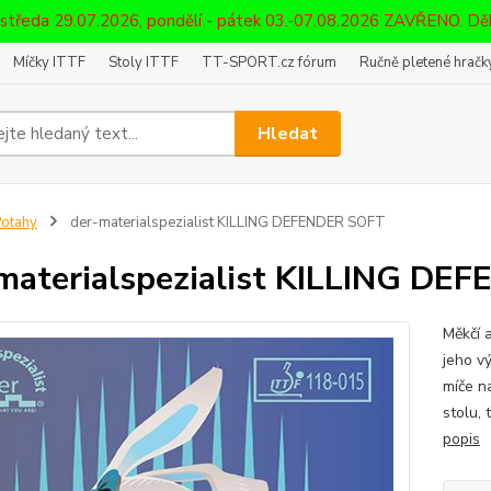
 středa 29.07.2026, pondělí - pátek 03.-07.08.2026 ZAVŘENO. D
Míčky ITTF
Stoly ITTF
TT-SPORT.cz fórum
Ručně pletené hračky
Hledat
otahy
der-materialspezialist KILLING DEFENDER SOFT
materialspezialist KILLING D
Měkčí 
jeho v
míče na
stolu, 
popis