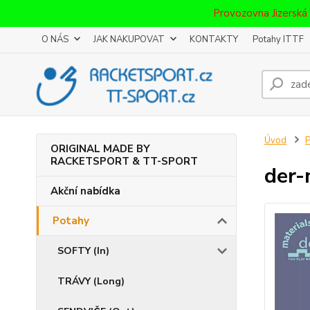
Provozovna Jizerská
O NÁS
JAK NAKUPOVAT
KONTAKTY
Potahy ITTF
Úvod
P
ORIGINAL MADE BY
RACKETSPORT & TT-SPORT
der-
Akční nabídka
Potahy
SOFTY (In)
TRÁVY (Long)