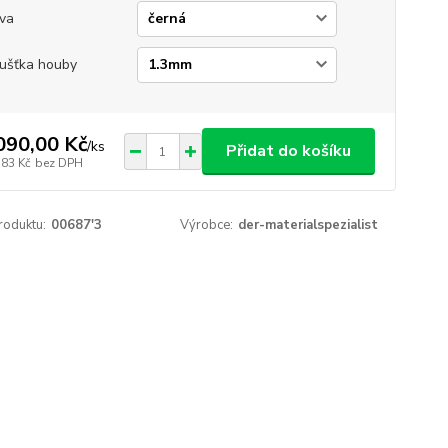
va
ušťka houby
090,00 Kč
/
ks
Přidat do košíku
,83 Kč
bez DPH
roduktu:
00687'3
Výrobce:
der-materialspezialist