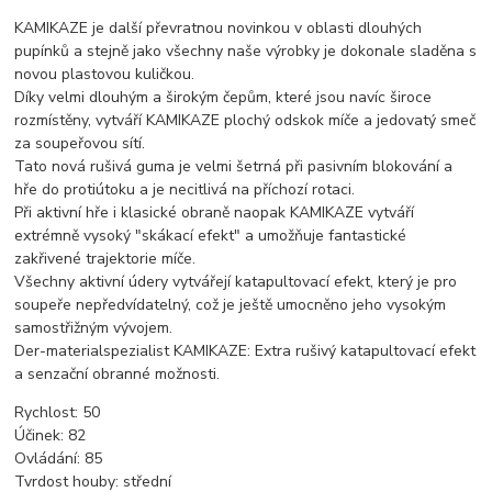
KAMIKAZE je další převratnou novinkou v oblasti dlouhých
pupínků a stejně jako všechny naše výrobky je dokonale sladěna s
novou plastovou kuličkou.
Díky velmi dlouhým a širokým čepům, které jsou navíc široce
rozmístěny, vytváří KAMIKAZE plochý odskok míče a jedovatý smeč
za soupeřovou sítí.
Tato nová rušivá guma je velmi šetrná při pasivním blokování a
hře do protiútoku a je necitlivá na příchozí rotaci.
Při aktivní hře i klasické obraně naopak KAMIKAZE vytváří
extrémně vysoký "skákací efekt" a umožňuje fantastické
zakřivené trajektorie míče.
Všechny aktivní údery vytvářejí katapultovací efekt, který je pro
soupeře nepředvídatelný, což je ještě umocněno jeho vysokým
samostřižným vývojem.
Der-materialspezialist KAMIKAZE: Extra rušivý katapultovací efekt
a senzační obranné možnosti.
Rychlost: 50
Účinek: 82
Ovládání: 85
Tvrdost houby: střední