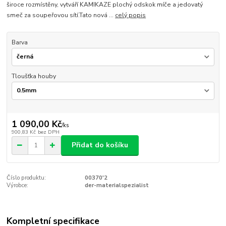
široce rozmístěny, vytváří KAMIKAZE plochý odskok míče a jedovatý
smeč za soupeřovou sítí.Tato nová ...
celý popis
Barva
Tloušťka houby
1 090,00 Kč
/
ks
900,83 Kč
bez DPH
Přidat do košíku
Číslo produktu:
00370'2
Výrobce:
der-materialspezialist
Kompletní specifikace