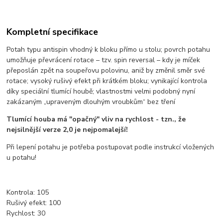
Kompletní specifikace
Potah typu antispin vhodný k bloku přímo u stolu; povrch potahu
umožňuje převrácení rotace – tzv. spin reversal – kdy je míček
přeposlán zpět na soupeřovu polovinu, aniž by změnil směr své
rotace; vysoký rušivý efekt při krátkém bloku; vynikající kontrola
díky speciální tlumící houbě; vlastnostmi velmi podobný nyní
zakázaným „upraveným dlouhým vroubkům“ bez tření
Tlumící houba má "opačný" vliv na rychlost - tzn., že
nejsilnější verze 2,0 je nejpomalejší!
Při lepení potahu je potřeba postupovat podle instrukcí vložených
u potahu!
Kontrola: 105
Rušivý efekt: 100
Rychlost: 30