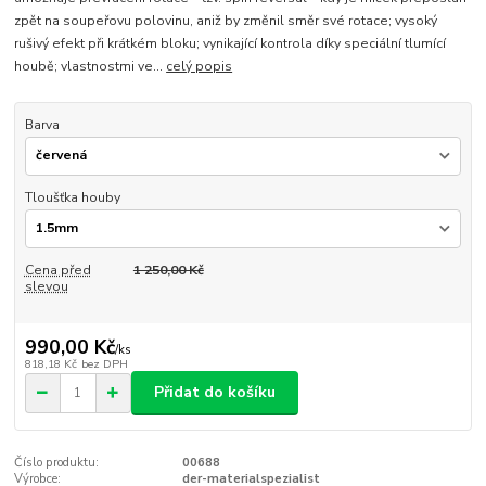
zpět na soupeřovu polovinu, aniž by změnil směr své rotace; vysoký
rušivý efekt při krátkém bloku; vynikající kontrola díky speciální tlumící
houbě; vlastnostmi ve...
celý popis
Barva
Tloušťka houby
Cena před
1 250,00 Kč
slevou
990,00 Kč
/
ks
818,18 Kč
bez DPH
Přidat do košíku
Číslo produktu:
00688
Výrobce:
der-materialspezialist