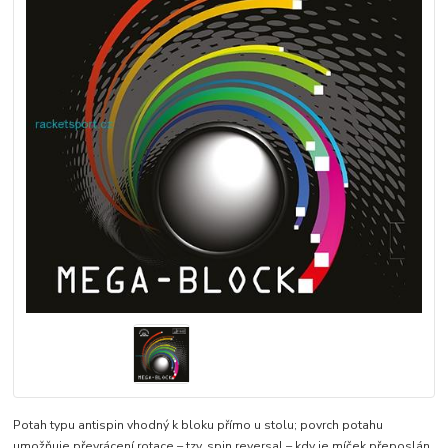
Potah typu antispin vhodný k bloku přímo u stolu; povrch potahu
umožňuje převrácení rotace – tzv. spin reversal – kdy je míček přeposlán