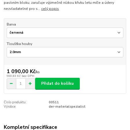
pasívním bloku; zaručuje výjimečně nízkou křivku letu míče a údery
nezvladatelné pro s...
celý popis
Barva
Tloušťka houby
1 090,00 Kč
/
ks
900,83 Kč
bez DPH
Přidat do košíku
Číslo produktu:
00511
Výrobce:
der-materialspezialist
Kompletní specifikace