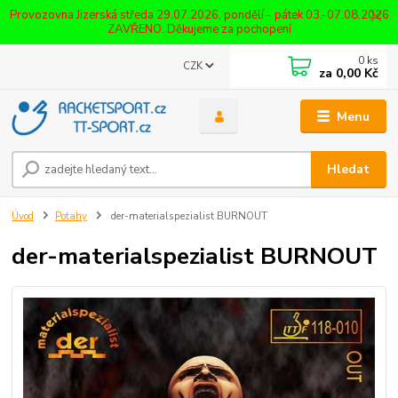
Provozovna Jizerská středa 29.07.2026, pondělí - pátek 03.-07.08.2026
ZAVŘENO. Děkujeme za pochopení
0
ks
CZK
za
0,00 Kč
Menu
Hledat
Úvod
Potahy
der-materialspezialist BURNOUT
der-materialspezialist BURNOUT