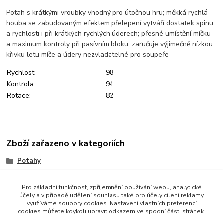
Potah s krátkými vroubky vhodný pro útočnou hru; měkká rychlá
houba se zabudovaným efektem přelepení vytváří dostatek spinu
a rychlosti i při krátkých rychlých úderech; přesné umístění míčku
a maximum kontroly při pasívním bloku; zaručuje výjimečně nízkou
křivku letu míče a údery nezvladatelné pro soupeře
Rychlost:
98
Kontrola:
94
Rotace:
82
Zboží zařazeno v kategoriích
Potahy
SENDVIČE (Out)
Pro základní funkčnost, zpříjemnění používání webu, analytické
účely a v případě udělení souhlasu také pro účely cílení reklamy
využíváme soubory cookies. Nastavení vlastních preferencí
cookies můžete kdykoli upravit odkazem ve spodní části stránek.