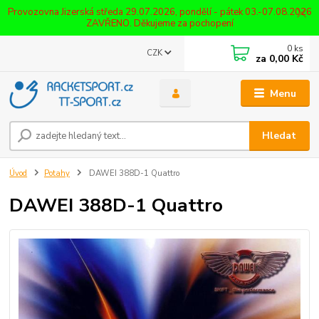
Provozovna Jizerská středa 29.07.2026, pondělí - pátek 03.-07.08.2026
ZAVŘENO. Děkujeme za pochopení
0
ks
CZK
za
0,00 Kč
Menu
Hledat
Úvod
Potahy
DAWEI 388D-1 Quattro
DAWEI 388D-1 Quattro