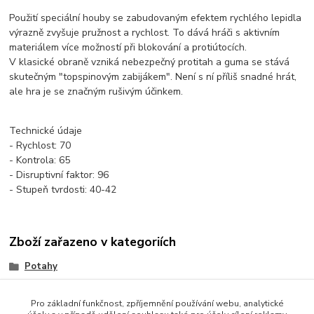
Použití speciální houby se zabudovaným efektem rychlého lepidla
výrazně zvyšuje pružnost a rychlost. To dává hráči s aktivním
materiálem více možností při blokování a protiútocích.
V klasické obraně vzniká nebezpečný protitah a guma se stává
skutečným "topspinovým zabijákem". Není s ní příliš snadné hrát,
ale hra je se značným rušivým účinkem.
Technické údaje
- Rychlost: 70
- Kontrola: 65
- Disruptivní faktor: 96
- Stupeň tvrdosti: 40-42
Zboží zařazeno v kategoriích
Potahy
TRÁVY (Long)
Pro základní funkčnost, zpříjemnění používání webu, analytické