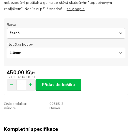
nebezpečný protitah a guma se stává skutečným "topspinovým
zabijákem". Není s ní příliš snadné ...
celý popis
Barva
Tloušťka houby
450,00 Kč
/
ks
371,90 Kč
bez DPH
Přidat do košíku
Číslo produktu:
00565-2
Výrobce:
Dawei
Kompletní specifikace