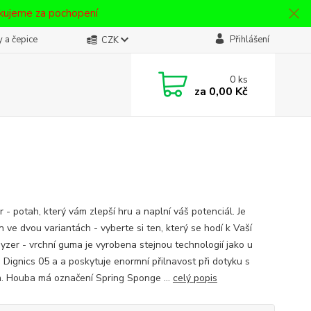
ěkujeme za pochopení
 a čepice
Přihlášení
CZK
0
ks
za
0,00 Kč
 - potah, který vám zlepší hru a naplní váš potenciál. Je
 ve dvou variantách - vyberte si ten, který se hodí k Vaší
ayzer - vrchní guma je vyrobena stejnou technologií jako u
 Dignics 05 a a poskytuje enormní přilnavost při dotyku s
. Houba má označení Spring Sponge ...
celý popis