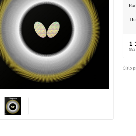
Bar
Tlo
1 
983
Číslo p