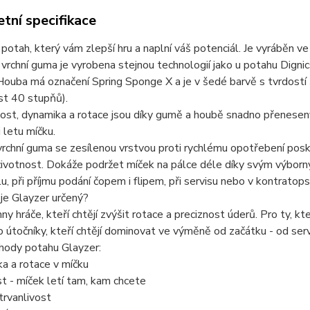
tní specifikace
 potah, který vám zlepší hru a naplní váš potenciál. Je vyráběn ve 
 vrchní guma je vyrobena stejnou technologií jako u potahu Digni
ouba má označení Spring Sponge X a je v šedé barvě s tvrdostí
st 40 stupňů).
hlost, dynamika a rotace jsou díky gumě a houbě snadno přeneseny
i letu míčku.
vrchní guma se zesílenou vrstvou proti rychlému opotřebení pos
ivotnost. Dokáže podržet míček na pálce déle díky svým výborný
lu, při příjmu podání čopem i flipem, při servisu nebo v kontrato
je Glayzer určený?
ny hráče, kteří chtějí zvýšit rotace a preciznost úderů. Pro ty, kte
o útočníky, kteří chtějí dominovat ve výměně od začátku - od se
hody potahu Glayzer:
a a rotace v míčku
t - míček letí tam, kam chcete
trvanlivost