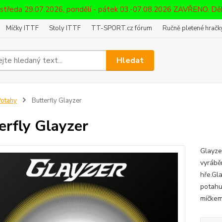
 středa 29.07.2026, pondělí - pátek 03.-07.08.2026 ZAVŘENO. D
Míčky ITTF
Stoly ITTF
TT-SPORT.cz fórum
Ručně pletené hračky
Hledat
otahy
Butterfly Glayzer
erfly Glayzer
Glayzer
vyráběn
hře.Gl
potahu
míčkem