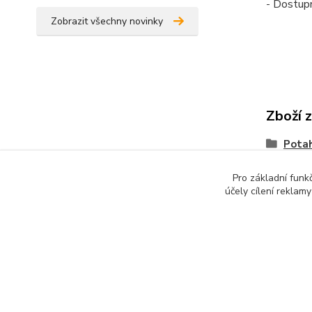
- Dostup
Zobrazit všechny novinky
Zboží 
Pota
Pro základní funk
účely cílení reklam
Copyright © 2010-2025 TT-SPORT.cz & RACKETSPORT.cz