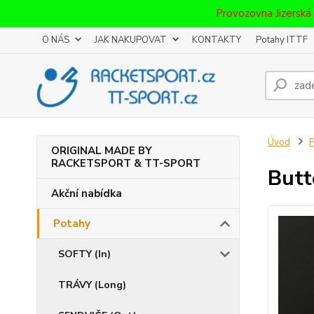
Provozovna Jizerská
O NÁS
JAK NAKUPOVAT
KONTAKTY
Potahy ITTF
Úvod
P
ORIGINAL MADE BY
RACKETSPORT & TT-SPORT
Butt
Akční nabídka
Potahy
SOFTY (In)
TRÁVY (Long)