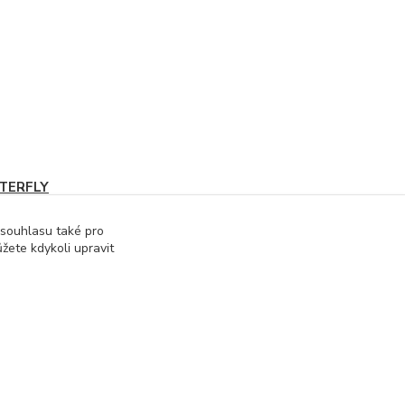
TERFLY
 souhlasu také pro
žete kdykoli upravit
Vytvořeno na
Eshop-rychle.cz