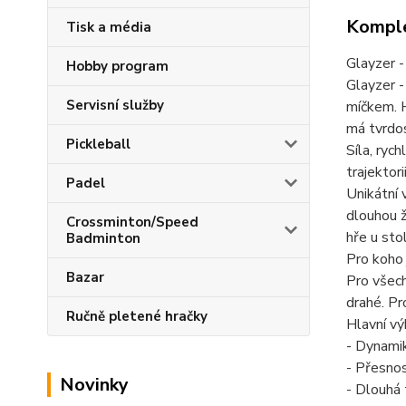
Komple
Tisk a média
Glayzer -
Hobby program
Glayzer -
Servisní služby
míčkem. H
má tvrdo
Pickleball
Síla, ryc
trajektori
Padel
Unikátní 
dlouhou ž
Crossminton/Speed
hře u sto
Badminton
Pro koho 
Bazar
Pro všech
drahé. Pr
Ručně pletené hračky
Hlavní vý
- Dynamik
- Přesnos
Novinky
- Dlouhá 