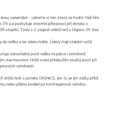
dvou variantách - vyberte si ten, který se hodí k Vaší hře.
cs 05 a a poskytuje enormní přilnavost při dotyku s
 38 stupňů. Tedy o 2 stupně měkčí než u Dignics 05 (ten
 do míčku a do úderu hráče. Údery mají stabilní vyšší
kytuje mimořádný pocit míčku na pálce i extrémně
m vlastnostem. Hráči ocení především skvělý pocit při
pspinových výměnách.
ří chtěli hrát s potahy DIGNICS, ale ty se jim zdály příliš
rvisu nebo příjmu podání po kontraspinové výměny.